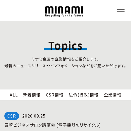
Topics
トピックス
事業内容
ミナミ金属の企業情報をご紹介します。
新着情報
リサイクルサービス
最新のニュースリリースやインフォメーションなどをご覧いただけます。
CSR情報
小型家電リサイクル法
法令(行政)情報
情報セキュリティ
企業情報
労働安全衛生
全国の回収対応
ALL
新着情報
CSR情報
法令(行政)情報
企業情報
企業情報
CSR活動
全国事業所紹介
2020.09.25
各種マネジメントシステム
粟崎ビジネスサロン講演会 [電子機器のリサイクル]