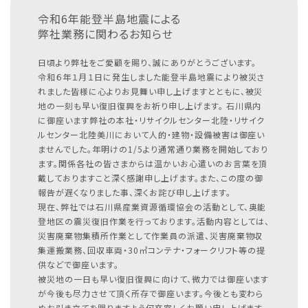
令和6年能登半島地震による
弊社業務に関わるお知らせ
日頃より弊社をご愛顧を賜り、誠にありがとうございます。
令和６年１月１日に発生しました能登半島地震により被災さ
れました皆様に心よりお見舞い申し上げますとともに、被災
地の一刻も早い復旧復興をお祈り申し上げます。
石川県内
に御座います弊社の本社・リサイクルセンター北陸・リサイク
ルセンター北陸美川において人的・建物・設備被害は御座い
ませんでした。年明けの1/5より通常通り業務を開始しており
ます。関係各社の皆さまからは温かいお心遣いのお言葉を頂
戴しておりますこと深く感謝申し上げます。また、この度の御
報告が遅くなりました事、深くお詫び申し上げます。
現在、弊社では石川県産業資源循環協会の活動として、奥能
登地区の震災復旧作業を行っております。活動内容としては、
災害廃棄物集積所作業として作業員の派遣、災害廃棄物収
集運搬業務、回収車両・30㎥コンテナ・フォークリフト等の提
供などで御座います。
被災地の一日も早い復旧復興に向けて、微力では御座います
が今後も尽力させて頂く所存で御座います。今後とも変わら
ぬお引き立てを賜りますよう何卒宜しくお願い申し上げます。