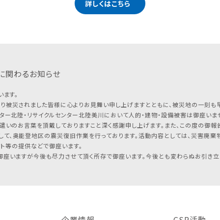
詳しくはこちら
に関わるお知らせ
います。
り被災されました皆様に心よりお見舞い申し上げますとともに、被災地の一刻も
ター北陸・リサイクルセンター北陸美川において人的・建物・設備被害は御座いませ
遣いのお言葉を頂戴しておりますこと深く感謝申し上げます。また、この度の御報告
して、奥能登地区の震災復旧作業を行っております。活動内容としては、災害廃棄
フト等の提供などで御座います。
座いますが今後も尽力させて頂く所存で御座います。今後とも変わらぬお引き立
企業情報
CSR活動