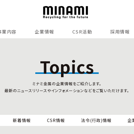
事業内容
企業情報
CSR活動
採用情報
リサイクルサービス
全国事業所紹介
各種マネジメントシステム
Topics
小型家電リサイクル法
SDGsへの貢献
情報セキュリティ
ミナミ金属の企業情報をご紹介します。
労働安全衛生
最新のニュースリリースやインフォメーションなどをご覧いただけます。
全国の回収対応
新着情報
CSR情報
法令(行政)情報
企