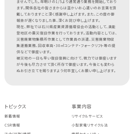
ませんでした。年明けの1/5より通常通り業務を開始しており
ます。関係各社の皆さまからは温かいお心遣いのお言葉を頂
戴しておりますこと深く感謝申し上げます。また、この度の御
報告が遅くなりました事、深くお詫び申し上げます。
現在、弊社では石川県産業資源循環協会の活動として、奥能
登地区の震災復旧作業を行っております。活動内容としては、
災害廃棄物集積所作業として作業員の派遣、災害廃棄物収
集運搬業務、回収車両・30㎥コンテナ・フォークリフト等の提
供などで御座います。
被災地の一日も早い復旧復興に向けて、微力では御座います
が今後も尽力させて頂く所存で御座います。今後とも変わら
ぬお引き立てを賜りますよう何卒宜しくお願い申し上げます。
トピックス
事業内容
新着情報
リサイクルサービス
CSR情報
小型家電リサイクル法
法令(行政)情報
情報セキュリティ