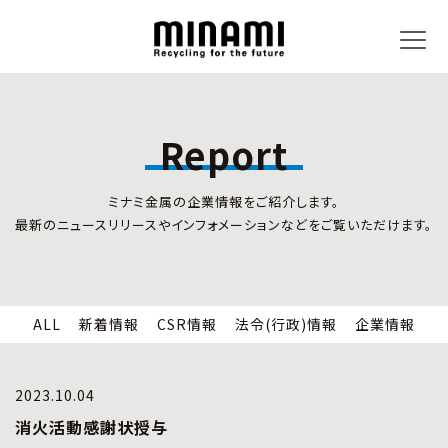
Report
トピックス
事業内容
ミナミ金属の企業情報をご紹介します。
新着情報
リサイクルサービス
最新のニュースリリースやインフォメーションなどをご覧いただけます。
CSR情報
小型家電リサイクル法
法令(行政)情報
情報セキュリティ
企業情報
労働安全衛生
全国の回収対応
ALL
新着情報
CSR情報
法令(行政)情報
企業情報
企業情報
CSR活動
全国事業所紹介
2023.10.04
各種マネジメントシステム
消火活動感謝状授与