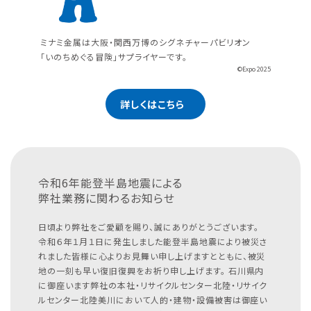
ミナミ金属は大阪・関西万博のシグネチャーパビリオン
「いのちめぐる冒険」サプライヤーです。
©Expo 2025
詳しくはこちら
令和6年能登半島地震による
弊社業務に関わるお知らせ
日頃より弊社をご愛顧を賜り、誠にありがとうございます。
令和６年１月１日に発生しました能登半島地震により被災さ
れました皆様に心よりお見舞い申し上げますとともに、被災
地の一刻も早い復旧復興をお祈り申し上げます。
石川県内
に御座います弊社の本社・リサイクルセンター北陸・リサイク
ルセンター北陸美川において人的・建物・設備被害は御座い