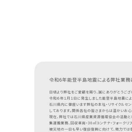
令和6年能登半島地震による
弊社業務
日頃より弊社をご愛顧を賜り、誠にありがとうござ
令和６年１月１日に発生しました能登半島地震によ
石川県内に御座います弊社の本社・リサイクルセン
しております。関係各社の皆さまからは温かいお心
現在、弊社では石川県産業資源循環協会の活動と
集運搬業務、回収車両・30㎥コンテナ・フォークリ
被災地の一日も早い復旧復興に向けて、微力では御