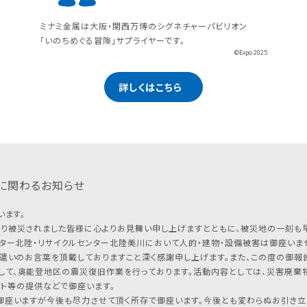
ミナミ金属は大阪・関西万博のシグネチャーパビリオン
「いのちめぐる冒険」サプライヤーです。
©Expo 2025
詳しくはこちら
に関わるお知らせ
います。
り被災されました皆様に心よりお見舞い申し上げますとともに、被災地の一刻も
ター北陸・リサイクルセンター北陸美川において人的・建物・設備被害は御座いませ
遣いのお言葉を頂戴しておりますこと深く感謝申し上げます。また、この度の御報告
して、奥能登地区の震災復旧作業を行っております。活動内容としては、災害廃棄
フト等の提供などで御座います。
座いますが今後も尽力させて頂く所存で御座います。今後とも変わらぬお引き立