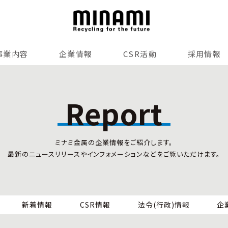
事業内容
企業情報
CSR活動
採用情報
リサイクルサービス
全国事業所紹介
各種マネジメントシステム
Report
小型家電リサイクル法
SDGsへの貢献
情報セキュリティ
ミナミ金属の企業情報をご紹介します。
労働安全衛生
最新のニュースリリースやインフォメーションなどをご覧いただけます。
全国の回収対応
新着情報
CSR情報
法令(行政)情報
企