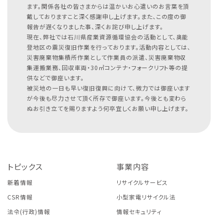
ます。関係各社の皆さまからは温かいお心遣いのお言葉を頂
戴しておりますこと深く感謝申し上げます。また、この度の御
報告が遅くなりました事、深くお詫び申し上げます。
現在、弊社では石川県産業資源循環協会の活動として、奥能
登地区の震災復旧作業を行っております。活動内容としては、
災害廃棄物集積所作業として作業員の派遣、災害廃棄物収
集運搬業務、回収車両・30㎥コンテナ・フォークリフト等の提
供などで御座います。
被災地の一日も早い復旧復興に向けて、微力では御座います
が今後も尽力させて頂く所存で御座います。今後とも変わら
ぬお引き立てを賜りますよう何卒宜しくお願い申し上げます。
トピックス
事業内容
新着情報
リサイクルサービス
CSR情報
小型家電リサイクル法
法令(行政)情報
情報セキュリティ