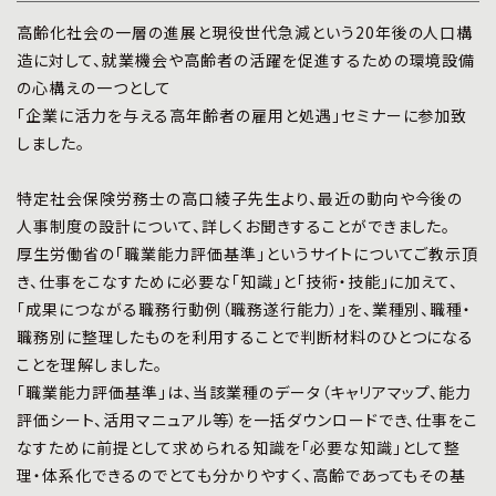
プライバシーポリシー
|
お問い合わせ
高齢化社会の一層の進展と現役世代急減という20年後の人口構
造に対して、就業機会や高齢者の活躍を促進するための環境設備
の心構えの一つとして
「企業に活力を与える高年齢者の雇用と処遇」セミナーに参加致
しました。
特定社会保険労務士の高口綾子先生より、最近の動向や今後の
人事制度の設計について、詳しくお聞きすることができました。
厚生労働省の「職業能力評価基準」というサイトについてご教示頂
き、仕事をこなすために必要な「知識」と「技術・技能」に加えて、
「成果につながる職務行動例（職務遂行能力）」を、業種別、職種・
職務別に整理したものを利用することで判断材料のひとつになる
ことを理解しました。
「職業能力評価基準」は、当該業種のデータ（キャリアマップ、能力
評価シート、活用マニュアル等）を一括ダウンロードでき、仕事をこ
なすために前提として求められる知識を「必要な知識」として整
理・体系化できるのでとても分かりやすく、高齢であってもその基