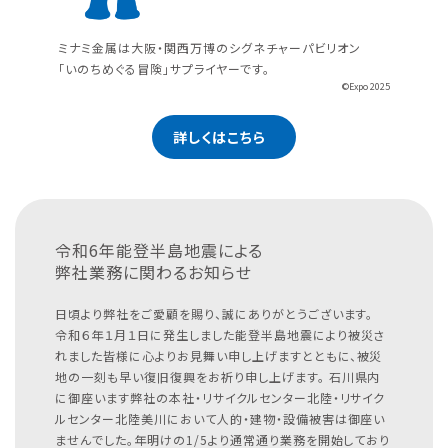
ミナミ金属は大阪・関西万博のシグネチャーパビリオン
「いのちめぐる冒険」サプライヤーです。
©Expo 2025
詳しくはこちら
令和6年能登半島地震による
弊社業務に関わるお知らせ
日頃より弊社をご愛顧を賜り、誠にありがとうございます。
令和６年１月１日に発生しました能登半島地震により被災さ
れました皆様に心よりお見舞い申し上げますとともに、被災
地の一刻も早い復旧復興をお祈り申し上げます。
石川県内
に御座います弊社の本社・リサイクルセンター北陸・リサイク
ルセンター北陸美川において人的・建物・設備被害は御座い
ませんでした。年明けの1/5より通常通り業務を開始しており