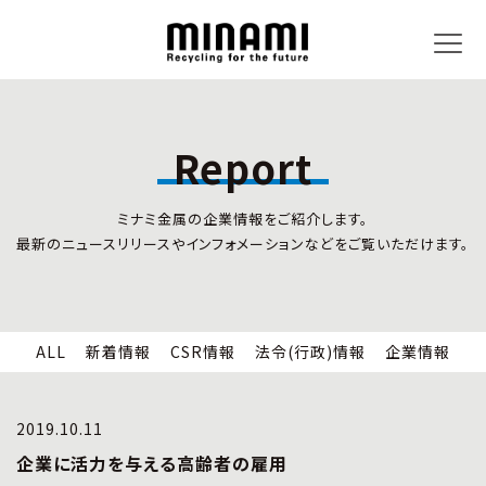
Report
トピックス
事業内容
ミナミ金属の企業情報をご紹介します。
新着情報
リサイクルサービス
最新のニュースリリースやインフォメーションなどをご覧いただけます。
CSR情報
小型家電リサイクル法
法令(行政)情報
情報セキュリティ
企業情報
労働安全衛生
全国の回収対応
ALL
新着情報
CSR情報
法令(行政)情報
企業情報
企業情報
CSR活動
全国事業所紹介
2019.10.11
各種マネジメントシステム
企業に活力を与える高齢者の雇用