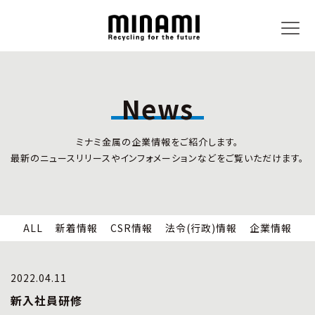
News
トピックス
事業内容
ミナミ金属の企業情報をご紹介します。
新着情報
リサイクルサービス
最新のニュースリリースやインフォメーションなどをご覧いただけます。
CSR情報
小型家電リサイクル法
法令(行政)情報
情報セキュリティ
企業情報
労働安全衛生
全国の回収対応
ALL
新着情報
CSR情報
法令(行政)情報
企業情報
企業情報
CSR活動
全国事業所紹介
2022.04.11
各種マネジメントシステム
新入社員研修