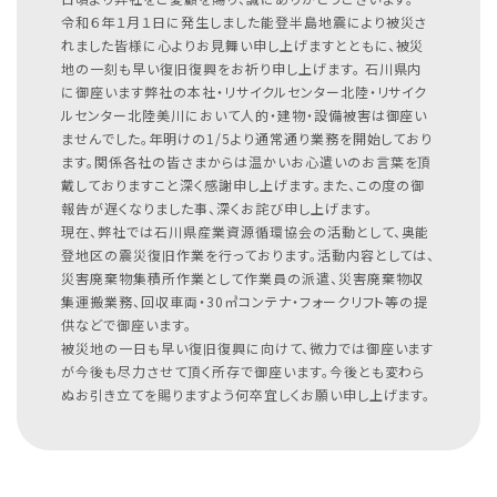
令和６年１月１日に発生しました能登半島地震により被災さ
れました皆様に心よりお見舞い申し上げますとともに、被災
地の一刻も早い復旧復興をお祈り申し上げます。
石川県内
に御座います弊社の本社・リサイクルセンター北陸・リサイク
ルセンター北陸美川において人的・建物・設備被害は御座い
ませんでした。年明けの1/5より通常通り業務を開始しており
ます。関係各社の皆さまからは温かいお心遣いのお言葉を頂
戴しておりますこと深く感謝申し上げます。また、この度の御
報告が遅くなりました事、深くお詫び申し上げます。
現在、弊社では石川県産業資源循環協会の活動として、奥能
登地区の震災復旧作業を行っております。活動内容としては、
災害廃棄物集積所作業として作業員の派遣、災害廃棄物収
集運搬業務、回収車両・30㎥コンテナ・フォークリフト等の提
供などで御座います。
被災地の一日も早い復旧復興に向けて、微力では御座います
が今後も尽力させて頂く所存で御座います。今後とも変わら
ぬお引き立てを賜りますよう何卒宜しくお願い申し上げます。