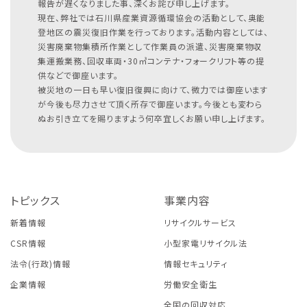
報告が遅くなりました事、深くお詫び申し上げます。
現在、弊社では石川県産業資源循環協会の活動として、奥能
登地区の震災復旧作業を行っております。活動内容としては、
災害廃棄物集積所作業として作業員の派遣、災害廃棄物収
集運搬業務、回収車両・30㎥コンテナ・フォークリフト等の提
供などで御座います。
被災地の一日も早い復旧復興に向けて、微力では御座います
が今後も尽力させて頂く所存で御座います。今後とも変わら
ぬお引き立てを賜りますよう何卒宜しくお願い申し上げます。
トピックス
事業内容
新着情報
リサイクルサービス
CSR情報
小型家電リサイクル法
法令(行政)情報
情報セキュリティ
企業情報
労働安全衛生
全国の回収対応