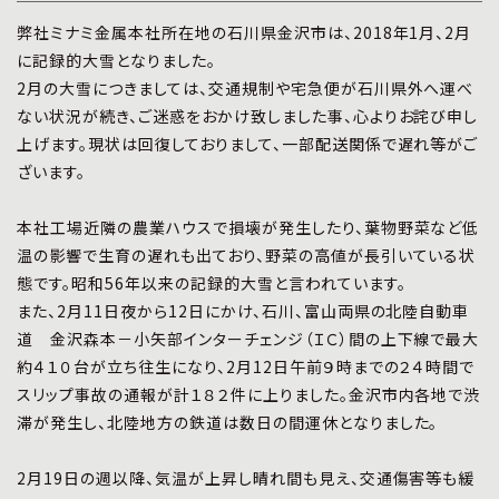
プライバシーポリシー
|
お問い合わせ
弊社ミナミ金属本社所在地の石川県金沢市は、2018年1月、2月
に記録的大雪となりました。
2月の大雪につきましては、交通規制や宅急便が石川県外へ運べ
ない状況が続き、ご迷惑をおかけ致しました事、心よりお詫び申し
上げます。現状は回復しておりまして、一部配送関係で遅れ等がご
ざいます。
本社工場近隣の農業ハウスで損壊が発生したり、葉物野菜など低
温の影響で生育の遅れも出ており、野菜の高値が長引いている状
態です。昭和56年以来の記録的大雪と言われています。
また、2月11日夜から12日にかけ、石川、富山両県の北陸自動車
道 金沢森本－小矢部インターチェンジ（ＩＣ）間の上下線で最大
約４１０台が立ち往生になり、2月12日午前９時までの２４時間で
スリップ事故の通報が計１８２件に上りました。金沢市内各地で渋
滞が発生し、北陸地方の鉄道は数日の間運休となりました。
2月19日の週以降、気温が上昇し晴れ間も見え、交通傷害等も緩