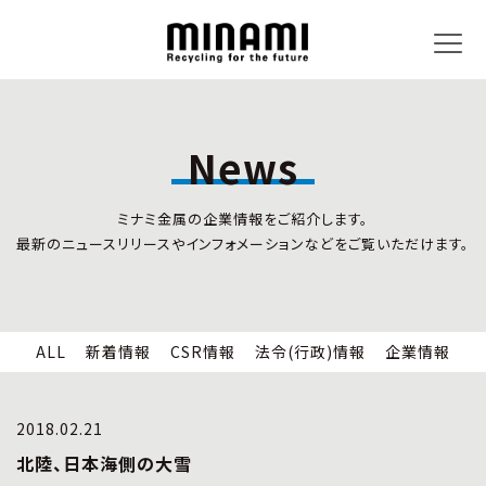
News
トピックス
事業内容
ミナミ金属の企業情報をご紹介します。
新着情報
リサイクルサービス
最新のニュースリリースやインフォメーションなどをご覧いただけます。
CSR情報
小型家電リサイクル法
法令(行政)情報
情報セキュリティ
企業情報
労働安全衛生
全国の回収対応
ALL
新着情報
CSR情報
法令(行政)情報
企業情報
企業情報
CSR活動
全国事業所紹介
2018.02.21
各種マネジメントシステム
北陸、日本海側の大雪