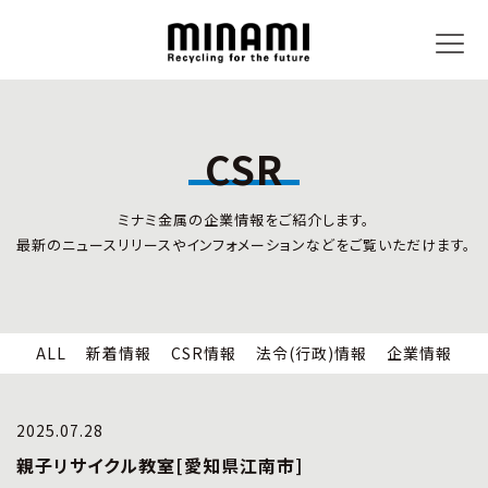
CSR
トピックス
事業内容
ミナミ金属の企業情報をご紹介します。
新着情報
リサイクルサービス
最新のニュースリリースやインフォメーションなどをご覧いただけます。
CSR情報
小型家電リサイクル法
法令(行政)情報
情報セキュリティ
企業情報
労働安全衛生
全国の回収対応
ALL
新着情報
CSR情報
法令(行政)情報
企業情報
企業情報
CSR活動
全国事業所紹介
2025.07.28
各種マネジメントシステム
親子リサイクル教室[愛知県江南市]