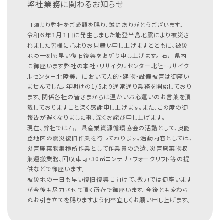
弊社業務に関わるお知らせ
日頃より弊社をご愛顧を賜り、誠にありがとうございます。
令和６年１月１日に発生しました能登半島地震により被災さ
れました皆様に心よりお見舞い申し上げますとともに、被災
地の一刻も早い復旧復興をお祈り申し上げます。
石川県内
に御座います弊社の本社・リサイクルセンター北陸・リサイク
ルセンター北陸美川において人的・建物・設備被害は御座い
ませんでした。年明けの1/5より通常通り業務を開始しており
ます。関係各社の皆さまからは温かいお心遣いのお言葉を頂
戴しておりますこと深く感謝申し上げます。また、この度の御
報告が遅くなりました事、深くお詫び申し上げます。
現在、弊社では石川県産業資源循環協会の活動として、奥能
登地区の震災復旧作業を行っております。活動内容としては、
災害廃棄物集積所作業として作業員の派遣、災害廃棄物収
集運搬業務、回収車両・30㎥コンテナ・フォークリフト等の提
供などで御座います。
被災地の一日も早い復旧復興に向けて、微力では御座います
が今後も尽力させて頂く所存で御座います。今後とも変わら
ぬお引き立てを賜りますよう何卒宜しくお願い申し上げます。