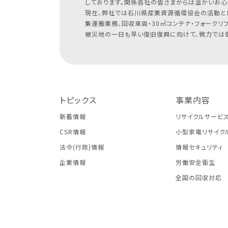
しております。関係各社の皆さまからは温かいお心
現在、弊社では石川県産業資源循環協会の活動と
集運搬業務、回収車両・30㎥コンテナ・フォークリ
被災地の一日も早い復旧復興に向けて、微力では御
トピックス
事業内容
新着情報
リサイクルサービ
CSR情報
小型家電リサイク
法令(行政)情報
情報セキュリティ
企業情報
労働安全衛生
全国の回収対応