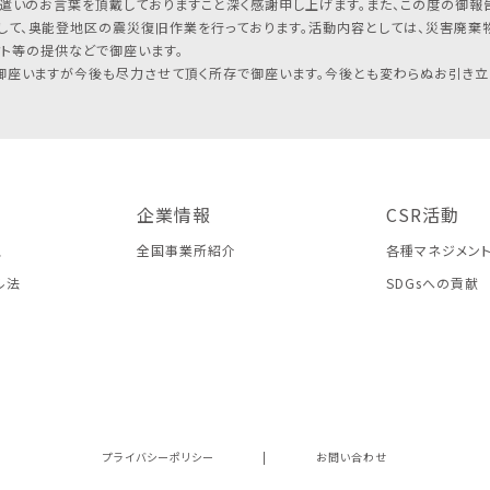
遣いのお言葉を頂戴しておりますこと深く感謝申し上げます。また、この度の御報告
して、奥能登地区の震災復旧作業を行っております。活動内容としては、災害廃棄
フト等の提供などで御座います。
座いますが今後も尽力させて頂く所存で御座います。今後とも変わらぬお引き立
企業情報
CSR活動
ス
全国事業所紹介
各種マネジメン
ル法
SDGsへの貢献
プライバシーポリシー
|
お問い合わせ