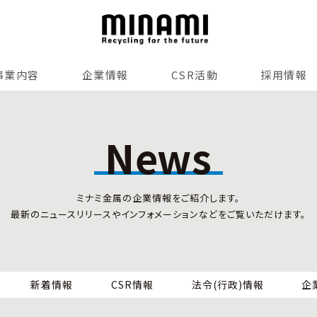
事業内容
企業情報
CSR活動
採用情報
リサイクルサービス
全国事業所紹介
各種マネジメントシステム
News
小型家電リサイクル法
SDGsへの貢献
情報セキュリティ
ミナミ金属の企業情報をご紹介します。
労働安全衛生
最新のニュースリリースやインフォメーションなどをご覧いただけます。
全国の回収対応
新着情報
CSR情報
法令(行政)情報
企