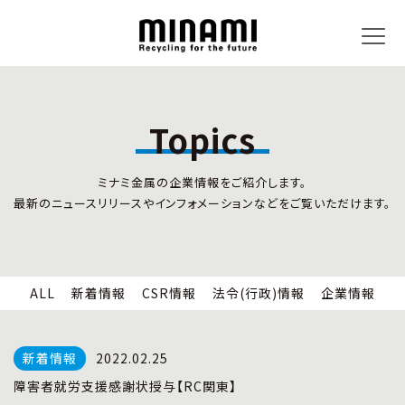
Topics
トピックス
事業内容
ミナミ金属の企業情報をご紹介します。
新着情報
リサイクルサービス
最新のニュースリリースやインフォメーションなどをご覧いただけます。
CSR情報
小型家電リサイクル法
法令(行政)情報
情報セキュリティ
企業情報
労働安全衛生
全国の回収対応
ALL
新着情報
CSR情報
法令(行政)情報
企業情報
企業情報
CSR活動
全国事業所紹介
2022.02.25
各種マネジメントシステム
障害者就労支援感謝状授与【RC関東】