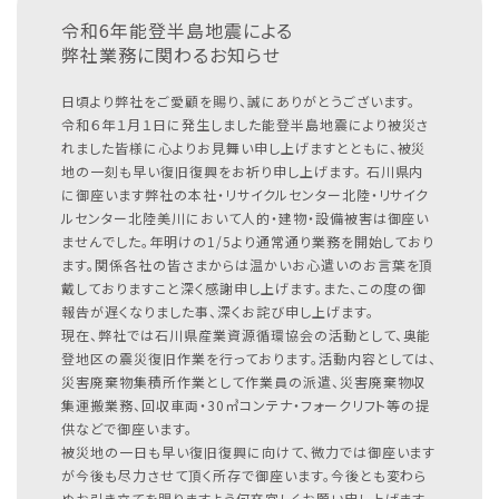
令和6年能登半島地震による
弊社業務に関わるお知らせ
日頃より弊社をご愛顧を賜り、誠にありがとうございます。
令和６年１月１日に発生しました能登半島地震により被災さ
れました皆様に心よりお見舞い申し上げますとともに、被災
地の一刻も早い復旧復興をお祈り申し上げます。
石川県内
に御座います弊社の本社・リサイクルセンター北陸・リサイク
ルセンター北陸美川において人的・建物・設備被害は御座い
ませんでした。年明けの1/5より通常通り業務を開始しており
ます。関係各社の皆さまからは温かいお心遣いのお言葉を頂
戴しておりますこと深く感謝申し上げます。また、この度の御
報告が遅くなりました事、深くお詫び申し上げます。
現在、弊社では石川県産業資源循環協会の活動として、奥能
登地区の震災復旧作業を行っております。活動内容としては、
災害廃棄物集積所作業として作業員の派遣、災害廃棄物収
集運搬業務、回収車両・30㎥コンテナ・フォークリフト等の提
供などで御座います。
被災地の一日も早い復旧復興に向けて、微力では御座います
が今後も尽力させて頂く所存で御座います。今後とも変わら
ぬお引き立てを賜りますよう何卒宜しくお願い申し上げます。