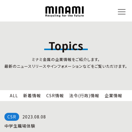
Topics
トピックス
事業内容
ミナミ金属の企業情報をご紹介します。
新着情報
リサイクルサービス
最新のニュースリリースやインフォメーションなどをご覧いただけます。
CSR情報
小型家電リサイクル法
法令(行政)情報
情報セキュリティ
企業情報
労働安全衛生
全国の回収対応
ALL
新着情報
CSR情報
法令(行政)情報
企業情報
企業情報
CSR活動
全国事業所紹介
2023.08.08
各種マネジメントシステム
中学生職場体験