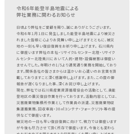
令和6年能登半島地震による
弊社業務に関わるお知らせ
日頃より弊社をご愛顧を賜り、誠にありがとうございます。
令和６年１月１日に発生しました能登半島地震により被災さ
れました皆様に心よりお見舞い申し上げますとともに、被災
地の一刻も早い復旧復興をお祈り申し上げます。
石川県内
に御座います弊社の本社・リサイクルセンター北陸・リサイク
ルセンター北陸美川において人的・建物・設備被害は御座い
ませんでした。年明けの1/5より通常通り業務を開始しており
ます。関係各社の皆さまからは温かいお心遣いのお言葉を頂
戴しておりますこと深く感謝申し上げます。また、この度の御
報告が遅くなりました事、深くお詫び申し上げます。
現在、弊社では石川県産業資源循環協会の活動として、奥能
登地区の震災復旧作業を行っております。活動内容としては、
災害廃棄物集積所作業として作業員の派遣、災害廃棄物収
集運搬業務、回収車両・30㎥コンテナ・フォークリフト等の提
供などで御座います。
被災地の一日も早い復旧復興に向けて、微力では御座います
が今後も尽力させて頂く所存で御座います。今後とも変わら
ぬお引き立てを賜りますよう何卒宜しくお願い申し上げます。