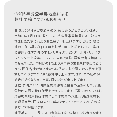
令和6年能登半島地震による
弊社業務に関わるお知らせ
日頃より弊社をご愛顧を賜り、誠にありがとうございます。
令和６年１月１日に発生しました能登半島地震により被災さ
れました皆様に心よりお見舞い申し上げますとともに、被災
地の一刻も早い復旧復興をお祈り申し上げます。
石川県内
に御座います弊社の本社・リサイクルセンター北陸・リサイク
ルセンター北陸美川において人的・建物・設備被害は御座い
ませんでした。年明けの1/5より通常通り業務を開始しており
ます。関係各社の皆さまからは温かいお心遣いのお言葉を頂
戴しておりますこと深く感謝申し上げます。また、この度の御
報告が遅くなりました事、深くお詫び申し上げます。
現在、弊社では石川県産業資源循環協会の活動として、奥能
登地区の震災復旧作業を行っております。活動内容としては、
災害廃棄物集積所作業として作業員の派遣、災害廃棄物収
集運搬業務、回収車両・30㎥コンテナ・フォークリフト等の提
供などで御座います。
被災地の一日も早い復旧復興に向けて、微力では御座います