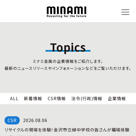
Topics
トピックス
事業内容
ミナミ金属の企業情報をご紹介します。
新着情報
リサイクルサービス
最新のニュースリリースやインフォメーションなどをご覧いただけます。
CSR情報
小型家電リサイクル法
法令(行政)情報
情報セキュリティ
企業情報
労働安全衛生
全国の回収対応
ALL
新着情報
CSR情報
法令(行政)情報
企業情報
企業情報
CSR活動
全国事業所紹介
2026.08.06
各種マネジメントシステム
リサイクルの現場を体験！金沢市立緑中学校の皆さんが職場体験