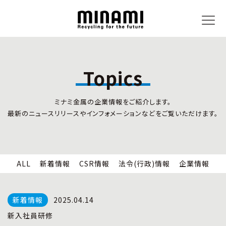
Topics
トピックス
事業内容
ミナミ金属の企業情報をご紹介します。
新着情報
リサイクルサービス
最新のニュースリリースやインフォメーションなどをご覧いただけます。
CSR情報
小型家電リサイクル法
法令(行政)情報
情報セキュリティ
企業情報
労働安全衛生
全国の回収対応
ALL
新着情報
CSR情報
法令(行政)情報
企業情報
企業情報
CSR活動
全国事業所紹介
2025.04.14
各種マネジメントシステム
新入社員研修