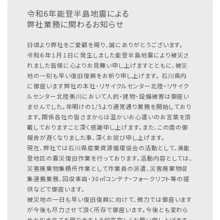
令和6年能登半島地震による
弊社業務に関わるお知らせ
日頃より弊社をご愛顧を賜り、誠にありがとうございます。
令和６年１月１日に発生しました能登半島地震により被災さ
れました皆様に心よりお見舞い申し上げますとともに、被災
地の一刻も早い復旧復興をお祈り申し上げます。
石川県内
に御座います弊社の本社・リサイクルセンター北陸・リサイク
ルセンター北陸美川において人的・建物・設備被害は御座い
ませんでした。年明けの1/5より通常通り業務を開始しており
ます。関係各社の皆さまからは温かいお心遣いのお言葉を頂
戴しておりますこと深く感謝申し上げます。また、この度の御
報告が遅くなりました事、深くお詫び申し上げます。
現在、弊社では石川県産業資源循環協会の活動として、奥能
登地区の震災復旧作業を行っております。活動内容としては、
災害廃棄物集積所作業として作業員の派遣、災害廃棄物収
集運搬業務、回収車両・30㎥コンテナ・フォークリフト等の提
供などで御座います。
被災地の一日も早い復旧復興に向けて、微力では御座います
が今後も尽力させて頂く所存で御座います。今後とも変わら
ぬお引き立てを賜りますよう何卒宜しくお願い申し上げます。