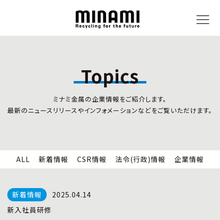
Topics
トピックス
事業内容
ミナミ金属の企業情報をご紹介します。
新着情報
リサイクルサービス
最新のニュースリリースやインフォメーションなどをご覧いただけます。
CSR情報
小型家電リサイクル法
法令(行政)情報
情報セキュリティ
企業情報
労働安全衛生
全国の回収対応
ALL
新着情報
CSR情報
法令(行政)情報
企業情報
企業情報
CSR活動
全国事業所紹介
2025.04.14
各種マネジメントシステム
新入社員研修