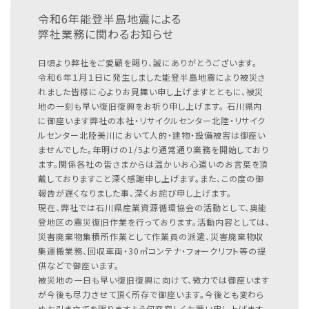
令和6年能登半島地震による
弊社業務に関わるお知らせ
日頃より弊社をご愛顧を賜り、誠にありがとうございます。
令和６年１月１日に発生しました能登半島地震により被災さ
れました皆様に心よりお見舞い申し上げますとともに、被災
地の一刻も早い復旧復興をお祈り申し上げます。
石川県内
に御座います弊社の本社・リサイクルセンター北陸・リサイク
ルセンター北陸美川において人的・建物・設備被害は御座い
ませんでした。年明けの1/5より通常通り業務を開始しており
ます。関係各社の皆さまからは温かいお心遣いのお言葉を頂
戴しておりますこと深く感謝申し上げます。また、この度の御
報告が遅くなりました事、深くお詫び申し上げます。
現在、弊社では石川県産業資源循環協会の活動として、奥能
登地区の震災復旧作業を行っております。活動内容としては、
災害廃棄物集積所作業として作業員の派遣、災害廃棄物収
集運搬業務、回収車両・30㎥コンテナ・フォークリフト等の提
供などで御座います。
被災地の一日も早い復旧復興に向けて、微力では御座います
が今後も尽力させて頂く所存で御座います。今後とも変わら
ぬお引き立てを賜りますよう何卒宜しくお願い申し上げます。