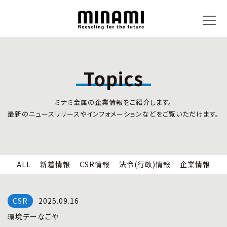
Topics
トピックス
事業内容
ミナミ金属の企業情報をご紹介します。
新着情報
リサイクルサービス
最新のニュースリリースやインフォメーションなどをご覧いただけます。
CSR情報
小型家電リサイクル法
法令(行政)情報
情報セキュリティ
企業情報
労働安全衛生
全国の回収対応
ALL
新着情報
CSR情報
法令(行政)情報
企業情報
企業情報
CSR活動
全国事業所紹介
2025.09.16
各種マネジメントシステム
環境デーなごや