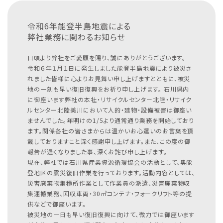
令和6年能登半島地震による
弊社業務に関わるお知らせ
日頃より弊社をご愛顧を賜り、誠にありがとうございます。
令和６年１月１日に発生しました能登半島地震により被災さ
れました皆様に心よりお見舞い申し上げますとともに、被災
地の一刻も早い復旧復興をお祈り申し上げます。
石川県内
に御座います弊社の本社・リサイクルセンター北陸・リサイク
ルセンター北陸美川において人的・建物・設備被害は御座い
ませんでした。年明けの1/5より通常通り業務を開始しており
ます。関係各社の皆さまからは温かいお心遣いのお言葉を頂
戴しておりますこと深く感謝申し上げます。また、この度の御
報告が遅くなりました事、深くお詫び申し上げます。
現在、弊社では石川県産業資源循環協会の活動として、奥能
登地区の震災復旧作業を行っております。活動内容としては、
災害廃棄物集積所作業として作業員の派遣、災害廃棄物収
集運搬業務、回収車両・30㎥コンテナ・フォークリフト等の提
供などで御座います。
被災地の一日も早い復旧復興に向けて、微力では御座います