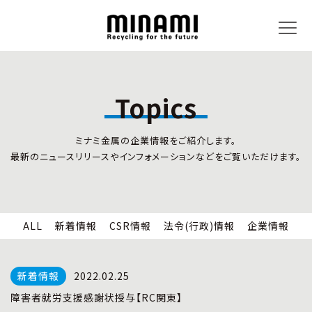
Topics
トピックス
事業内容
ミナミ金属の企業情報をご紹介します。
新着情報
リサイクルサービス
最新のニュースリリースやインフォメーションなどをご覧いただけます。
CSR情報
小型家電リサイクル法
法令(行政)情報
情報セキュリティ
企業情報
労働安全衛生
全国の回収対応
ALL
新着情報
CSR情報
法令(行政)情報
企業情報
企業情報
CSR活動
全国事業所紹介
2022.02.25
各種マネジメントシステム
障害者就労支援感謝状授与【RC関東】