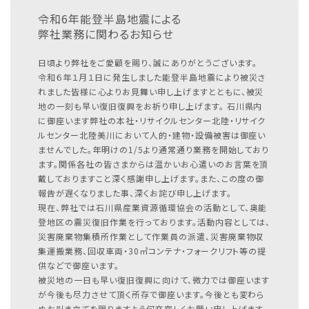
令和6年能登半島地震による
弊社業務に関わるお知らせ
日頃より弊社をご愛顧を賜り、誠にありがとうございます。
令和６年１月１日に発生しました能登半島地震により被災さ
れました皆様に心よりお見舞い申し上げますとともに、被災
地の一刻も早い復旧復興をお祈り申し上げます。
石川県内
に御座います弊社の本社・リサイクルセンター北陸・リサイク
ルセンター北陸美川において人的・建物・設備被害は御座い
ませんでした。年明けの1/5より通常通り業務を開始しており
ます。関係各社の皆さまからは温かいお心遣いのお言葉を頂
戴しておりますこと深く感謝申し上げます。また、この度の御
報告が遅くなりました事、深くお詫び申し上げます。
現在、弊社では石川県産業資源循環協会の活動として、奥能
登地区の震災復旧作業を行っております。活動内容としては、
災害廃棄物集積所作業として作業員の派遣、災害廃棄物収
集運搬業務、回収車両・30㎥コンテナ・フォークリフト等の提
供などで御座います。
被災地の一日も早い復旧復興に向けて、微力では御座います
が今後も尽力させて頂く所存で御座います。今後とも変わら
ぬお引き立てを賜りますよう何卒宜しくお願い申し上げます。