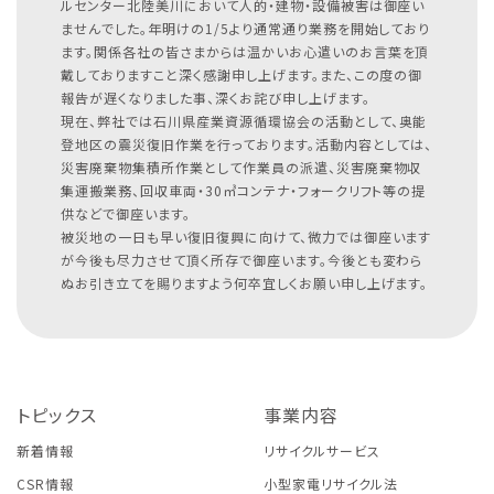
ルセンター北陸美川において人的・建物・設備被害は御座い
ませんでした。年明けの1/5より通常通り業務を開始しており
ます。関係各社の皆さまからは温かいお心遣いのお言葉を頂
戴しておりますこと深く感謝申し上げます。また、この度の御
報告が遅くなりました事、深くお詫び申し上げます。
現在、弊社では石川県産業資源循環協会の活動として、奥能
登地区の震災復旧作業を行っております。活動内容としては、
災害廃棄物集積所作業として作業員の派遣、災害廃棄物収
集運搬業務、回収車両・30㎥コンテナ・フォークリフト等の提
供などで御座います。
被災地の一日も早い復旧復興に向けて、微力では御座います
が今後も尽力させて頂く所存で御座います。今後とも変わら
ぬお引き立てを賜りますよう何卒宜しくお願い申し上げます。
トピックス
事業内容
新着情報
リサイクルサービス
CSR情報
小型家電リサイクル法