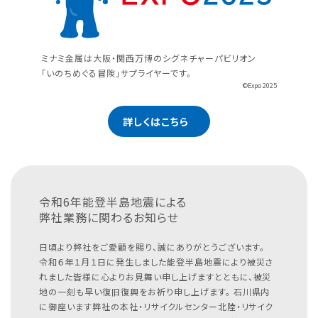
ミナミ金属は大阪・関西万博のシグネチャーパビリオン
「いのちめぐる冒険」サプライヤーです。
©Expo 2025
詳しくはこちら
令和6年能登半島地震による
弊社業務に関わるお知らせ
日頃より弊社をご愛顧を賜り、誠にありがとうございます。
令和６年１月１日に発生しました能登半島地震により被災さ
れました皆様に心よりお見舞い申し上げますとともに、被災
地の一刻も早い復旧復興をお祈り申し上げます。
石川県内
に御座います弊社の本社・リサイクルセンター北陸・リサイク