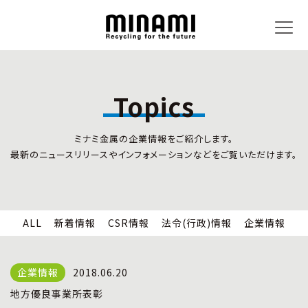
Topics
トピックス
事業内容
ミナミ金属の企業情報をご紹介します。
新着情報
リサイクルサービス
最新のニュースリリースやインフォメーションなどをご覧いただけます。
CSR情報
小型家電リサイクル法
法令(行政)情報
情報セキュリティ
企業情報
労働安全衛生
全国の回収対応
ALL
新着情報
CSR情報
法令(行政)情報
企業情報
企業情報
CSR活動
全国事業所紹介
2018.06.20
各種マネジメントシステム
地方優良事業所表彰