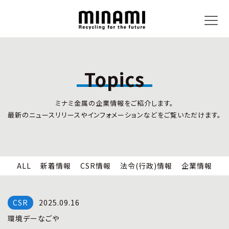
Topics
トピックス
事業内容
ミナミ金属の企業情報をご紹介します。
新着情報
リサイクルサービス
最新のニュースリリースやインフォメーションなどをご覧いただけます。
CSR情報
小型家電リサイクル法
法令(行政)情報
情報セキュリティ
企業情報
労働安全衛生
全国の回収対応
ALL
新着情報
CSR情報
法令(行政)情報
企業情報
企業情報
CSR活動
全国事業所紹介
2025.09.16
各種マネジメントシステム
環境デーなごや