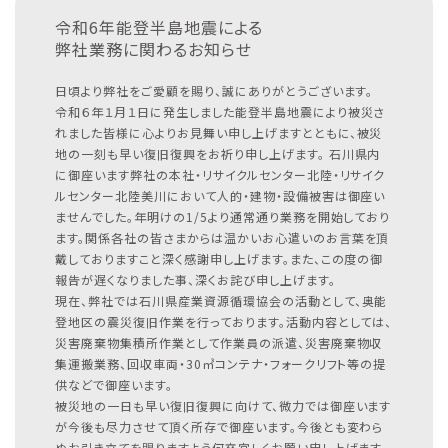
令和6年能登半島地震による
弊社業務に関わるお知らせ
日頃より弊社をご愛顧を賜り、誠にありがとうございます。
令和６年１月１日に発生しました能登半島地震により被災さ
れました皆様に心よりお見舞い申し上げますとともに、被災
地の一刻も早い復旧復興をお祈り申し上げます。
石川県内
に御座います弊社の本社・リサイクルセンター北陸・リサイク
ルセンター北陸美川において人的・建物・設備被害は御座い
ませんでした。年明けの1/5より通常通り業務を開始しており
ます。関係各社の皆さまからは温かいお心遣いのお言葉を頂
戴しておりますこと深く感謝申し上げます。また、この度の御
報告が遅くなりました事、深くお詫び申し上げます。
現在、弊社では石川県産業資源循環協会の活動として、奥能
登地区の震災復旧作業を行っております。活動内容としては、
災害廃棄物集積所作業として作業員の派遣、災害廃棄物収
集運搬業務、回収車両・30㎥コンテナ・フォークリフト等の提
供などで御座います。
被災地の一日も早い復旧復興に向けて、微力では御座います
が今後も尽力させて頂く所存で御座います。今後とも変わら
ぬお引き立てを賜りますよう何卒宜しくお願い申し上げます。