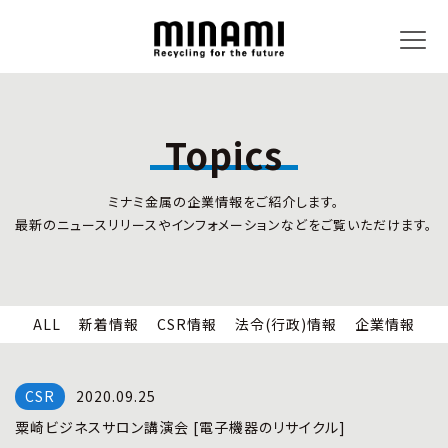
Topics
トピックス
事業内容
ミナミ金属の企業情報をご紹介します。
新着情報
リサイクルサービス
最新のニュースリリースやインフォメーションなどをご覧いただけます。
CSR情報
小型家電リサイクル法
法令(行政)情報
情報セキュリティ
企業情報
労働安全衛生
全国の回収対応
ALL
新着情報
CSR情報
法令(行政)情報
企業情報
企業情報
CSR活動
全国事業所紹介
2020.09.25
各種マネジメントシステム
粟崎ビジネスサロン講演会 [電子機器のリサイクル]