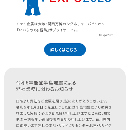
ミナミ金属は大阪・関西万博のシグネチャーパビリオン
「いのちめぐる冒険」サプライヤーです。
©Expo 2025
詳しくはこちら
令和6年能登半島地震による
弊社業務に関わるお知らせ
日頃より弊社をご愛顧を賜り、誠にありがとうございます。
令和６年１月１日に発生しました能登半島地震により被災さ
れました皆様に心よりお見舞い申し上げますとともに、被災
地の一刻も早い復旧復興をお祈り申し上げます。
石川県内
に御座います弊社の本社・リサイクルセンター北陸・リサイク