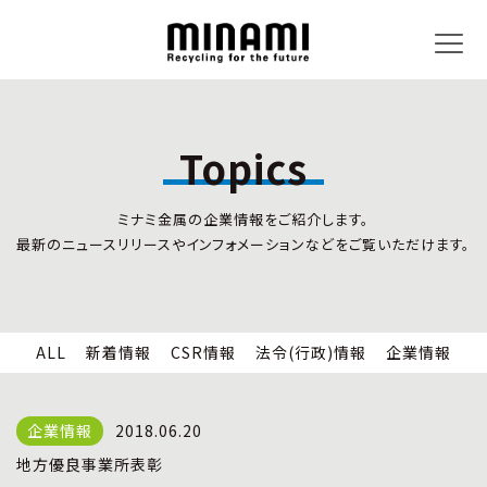
Topics
トピックス
事業内容
ミナミ金属の企業情報をご紹介します。
新着情報
リサイクルサービス
最新のニュースリリースやインフォメーションなどをご覧いただけます。
CSR情報
小型家電リサイクル法
法令(行政)情報
情報セキュリティ
企業情報
労働安全衛生
全国の回収対応
ALL
新着情報
CSR情報
法令(行政)情報
企業情報
企業情報
CSR活動
全国事業所紹介
2018.06.20
各種マネジメントシステム
地方優良事業所表彰