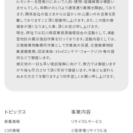
ルセンター北陸美川において人的・建物・設備被害は御座い
ませんでした。年明けの1/5より通常通り業務を開始しており
ます。関係各社の皆さまからは温かいお心遣いのお言葉を頂
戴しておりますこと深く感謝申し上げます。また、この度の御
報告が遅くなりました事、深くお詫び申し上げます。
現在、弊社では石川県産業資源循環協会の活動として、奥能
登地区の震災復旧作業を行っております。活動内容としては、
災害廃棄物集積所作業として作業員の派遣、災害廃棄物収
集運搬業務、回収車両・30㎥コンテナ・フォークリフト等の提
供などで御座います。
被災地の一日も早い復旧復興に向けて、微力では御座います
が今後も尽力させて頂く所存で御座います。今後とも変わら
ぬお引き立てを賜りますよう何卒宜しくお願い申し上げます。
トピックス
事業内容
新着情報
リサイクルサービス
CSR情報
小型家電リサイクル法