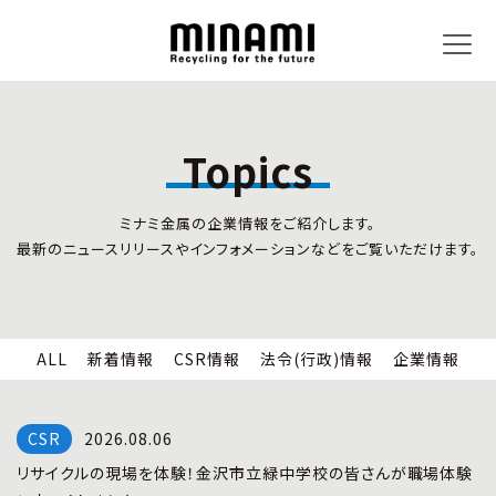
Topics
トピックス
事業内容
ミナミ金属の企業情報をご紹介します。
新着情報
リサイクルサービス
最新のニュースリリースやインフォメーションなどをご覧いただけます。
CSR情報
小型家電リサイクル法
法令(行政)情報
情報セキュリティ
企業情報
労働安全衛生
全国の回収対応
ALL
新着情報
CSR情報
法令(行政)情報
企業情報
企業情報
CSR活動
全国事業所紹介
2026.08.06
各種マネジメントシステム
リサイクルの現場を体験！金沢市立緑中学校の皆さんが職場体験