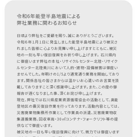
令和6年能登半島地震による
弊社業務に関わるお知らせ
日頃より弊社をご愛顧を賜り、誠にありがとうございます。
令和６年１月１日に発生しました能登半島地震により被災さ
れました皆様に心よりお見舞い申し上げますとともに、被災
地の一刻も早い復旧復興をお祈り申し上げます。
石川県内
に御座います弊社の本社・リサイクルセンター北陸・リサイク
ルセンター北陸美川において人的・建物・設備被害は御座い
ませんでした。年明けの1/5より通常通り業務を開始しており
ます。関係各社の皆さまからは温かいお心遣いのお言葉を頂
戴しておりますこと深く感謝申し上げます。また、この度の御
報告が遅くなりました事、深くお詫び申し上げます。
現在、弊社では石川県産業資源循環協会の活動として、奥能
登地区の震災復旧作業を行っております。活動内容としては、
災害廃棄物集積所作業として作業員の派遣、災害廃棄物収
集運搬業務、回収車両・30㎥コンテナ・フォークリフト等の提
供などで御座います。
被災地の一日も早い復旧復興に向けて、微力では御座います