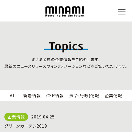
Topics
トピックス
事業内容
ミナミ金属の企業情報をご紹介します。
新着情報
リサイクルサービス
最新のニュースリリースやインフォメーションなどをご覧いただけます。
CSR情報
小型家電リサイクル法
法令(行政)情報
情報セキュリティ
企業情報
労働安全衛生
全国の回収対応
ALL
新着情報
CSR情報
法令(行政)情報
企業情報
企業情報
CSR活動
全国事業所紹介
2019.04.25
各種マネジメントシステム
グリーンカーテン2019