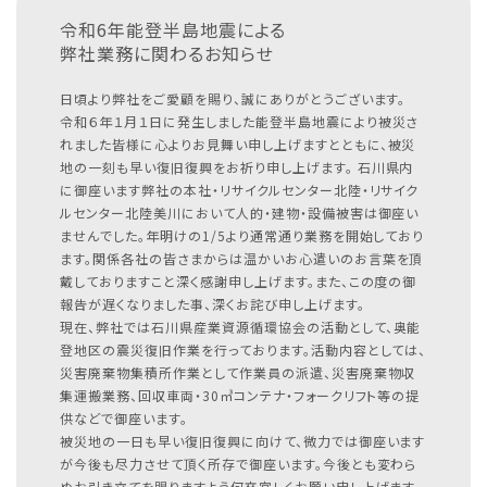
令和6年能登半島地震による
弊社業務に関わるお知らせ
日頃より弊社をご愛顧を賜り、誠にありがとうございます。
令和６年１月１日に発生しました能登半島地震により被災さ
れました皆様に心よりお見舞い申し上げますとともに、被災
地の一刻も早い復旧復興をお祈り申し上げます。
石川県内
に御座います弊社の本社・リサイクルセンター北陸・リサイク
ルセンター北陸美川において人的・建物・設備被害は御座い
ませんでした。年明けの1/5より通常通り業務を開始しており
ます。関係各社の皆さまからは温かいお心遣いのお言葉を頂
戴しておりますこと深く感謝申し上げます。また、この度の御
報告が遅くなりました事、深くお詫び申し上げます。
現在、弊社では石川県産業資源循環協会の活動として、奥能
登地区の震災復旧作業を行っております。活動内容としては、
災害廃棄物集積所作業として作業員の派遣、災害廃棄物収
集運搬業務、回収車両・30㎥コンテナ・フォークリフト等の提
供などで御座います。
被災地の一日も早い復旧復興に向けて、微力では御座います
が今後も尽力させて頂く所存で御座います。今後とも変わら
ぬお引き立てを賜りますよう何卒宜しくお願い申し上げます。