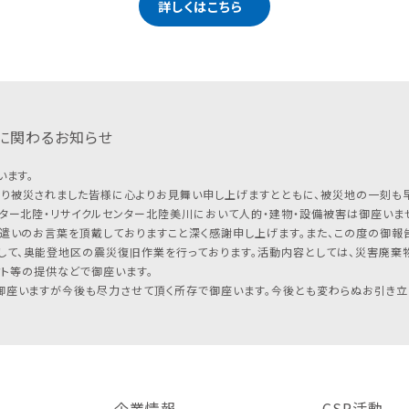
詳しくはこちら
に関わるお知らせ
います。
り被災されました皆様に心よりお見舞い申し上げますとともに、被災地の一刻も
ター北陸・リサイクルセンター北陸美川において人的・建物・設備被害は御座いませ
遣いのお言葉を頂戴しておりますこと深く感謝申し上げます。また、この度の御報告
して、奥能登地区の震災復旧作業を行っております。活動内容としては、災害廃棄
フト等の提供などで御座います。
座いますが今後も尽力させて頂く所存で御座います。今後とも変わらぬお引き立
企業情報
CSR活動