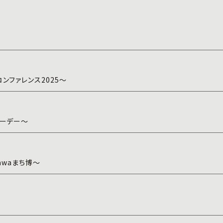
ンファレンス2025～
リーデー～
awaまち博～