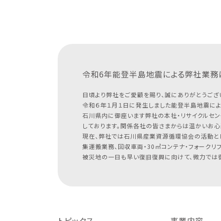
令和6年能登半島地震による
弊社業務
日頃より弊社をご愛顧を賜り、誠にありがとうござ
令和６年１月１日に発生しました能登半島地震によ
石川県内に御座います弊社の本社・リサイクルセン
しております。関係各社の皆さまからは温かいお心
現在、弊社では石川県産業資源循環協会の活動と
集運搬業務、回収車両・30㎥コンテナ・フォークリ
被災地の一日も早い復旧復興に向けて、微力では御
トピックス
事業内容