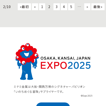
2/10
«最初
«
1
2
3
4
5
…
»
最後»
ミナミ金属は大阪・関西万博のシグネチャーパビリオン
「いのちめぐる冒険」サプライヤーです。
©Expo 2025