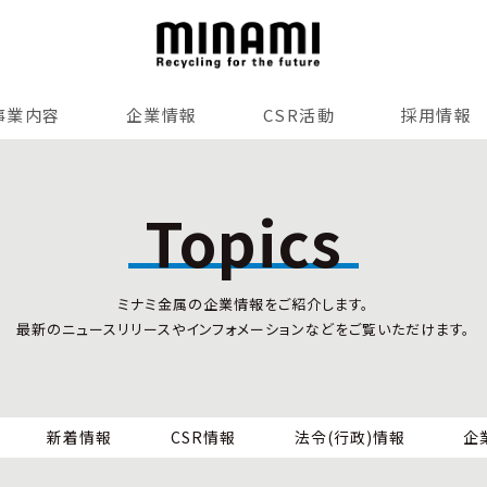
事業内容
企業情報
CSR活動
採用情報
リサイクルサービス
全国事業所紹介
各種マネジメントシステム
Topics
小型家電リサイクル法
SDGsへの貢献
情報セキュリティ
ミナミ金属の企業情報をご紹介します。
労働安全衛生
最新のニュースリリースやインフォメーションなどをご覧いただけます。
全国の回収対応
新着情報
CSR情報
法令(行政)情報
企