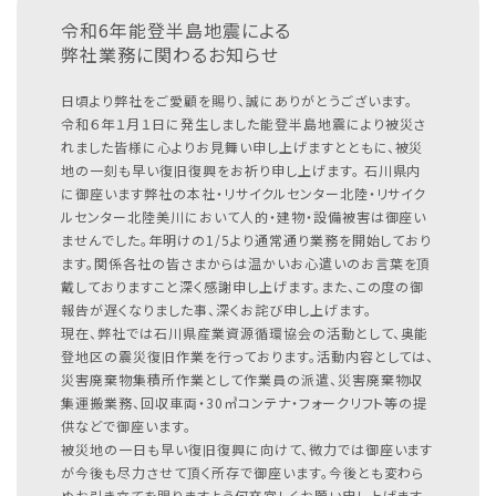
令和6年能登半島地震による
弊社業務に関わるお知らせ
日頃より弊社をご愛顧を賜り、誠にありがとうございます。
令和６年１月１日に発生しました能登半島地震により被災さ
れました皆様に心よりお見舞い申し上げますとともに、被災
地の一刻も早い復旧復興をお祈り申し上げます。
石川県内
に御座います弊社の本社・リサイクルセンター北陸・リサイク
ルセンター北陸美川において人的・建物・設備被害は御座い
ませんでした。年明けの1/5より通常通り業務を開始しており
ます。関係各社の皆さまからは温かいお心遣いのお言葉を頂
戴しておりますこと深く感謝申し上げます。また、この度の御
報告が遅くなりました事、深くお詫び申し上げます。
現在、弊社では石川県産業資源循環協会の活動として、奥能
登地区の震災復旧作業を行っております。活動内容としては、
災害廃棄物集積所作業として作業員の派遣、災害廃棄物収
集運搬業務、回収車両・30㎥コンテナ・フォークリフト等の提
供などで御座います。
被災地の一日も早い復旧復興に向けて、微力では御座います
が今後も尽力させて頂く所存で御座います。今後とも変わら
ぬお引き立てを賜りますよう何卒宜しくお願い申し上げます。