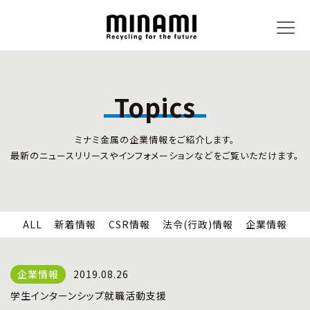
Topics
トピックス
事業内容
ミナミ金属の企業情報をご紹介します。
新着情報
リサイクルサービス
最新のニュースリリースやインフォメーションなどをご覧いただけます。
CSR情報
小型家電リサイクル法
法令(行政)情報
情報セキュリティ
企業情報
労働安全衛生
全国の回収対応
ALL
新着情報
CSR情報
法令(行政)情報
企業情報
企業情報
CSR活動
全国事業所紹介
2019.08.26
各種マネジメントシステム
学生インターンシップ就職活動支援