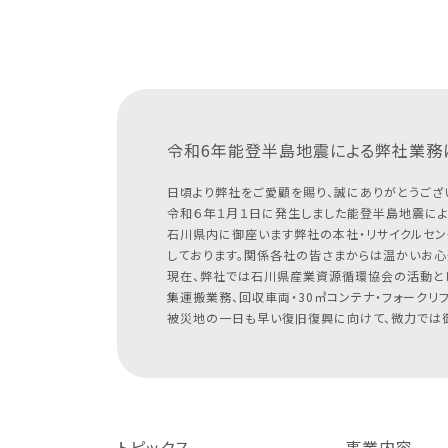
令和6年能登半島地震による
弊社業務
日頃より弊社をご愛顧を賜り、誠にありがとうござ
令和６年１月１日に発生しました能登半島地震によ
石川県内に御座います弊社の本社・リサイクルセン
しております。関係各社の皆さまからは温かいお心
現在、弊社では石川県産業資源循環協会の活動と
集運搬業務、回収車両・30㎥コンテナ・フォークリ
被災地の一日も早い復旧復興に向けて、微力では御
トピックス
事業内容