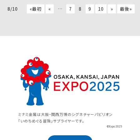
8/10
«最初
«
…
7
8
9
10
»
最後»
ミナミ金属は大阪・関西万博のシグネチャーパビリオン
「いのちめぐる冒険」サプライヤーです。
©Expo 2025