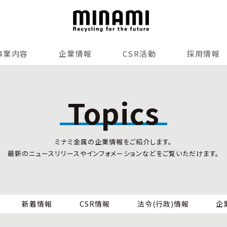
事業内容
企業情報
CSR活動
採用情報
リサイクルサービス
全国事業所紹介
各種マネジメントシステム
Topics
小型家電リサイクル法
SDGsへの貢献
情報セキュリティ
ミナミ金属の企業情報をご紹介します。
労働安全衛生
最新のニュースリリースやインフォメーションなどをご覧いただけます。
全国の回収対応
新着情報
CSR情報
法令(行政)情報
企