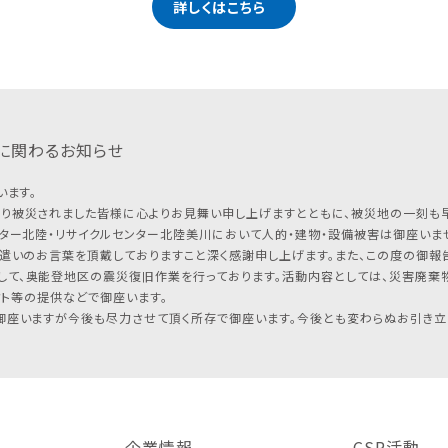
詳しくはこちら
に関わるお知らせ
います。
り被災されました皆様に心よりお見舞い申し上げますとともに、被災地の一刻も
ター北陸・リサイクルセンター北陸美川において人的・建物・設備被害は御座いませ
遣いのお言葉を頂戴しておりますこと深く感謝申し上げます。また、この度の御報告
して、奥能登地区の震災復旧作業を行っております。活動内容としては、災害廃棄
フト等の提供などで御座います。
座いますが今後も尽力させて頂く所存で御座います。今後とも変わらぬお引き立
企業情報
CSR活動