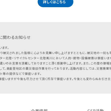
詳しくはこちら
に関わるお知らせ
います。
り被災されました皆様に心よりお見舞い申し上げますとともに、被災地の一刻も
ター北陸・リサイクルセンター北陸美川において人的・建物・設備被害は御座いませ
遣いのお言葉を頂戴しておりますこと深く感謝申し上げます。また、この度の御報告
して、奥能登地区の震災復旧作業を行っております。活動内容としては、災害廃棄
フト等の提供などで御座います。
座いますが今後も尽力させて頂く所存で御座います。今後とも変わらぬお引き立
企業情報
CSR活動