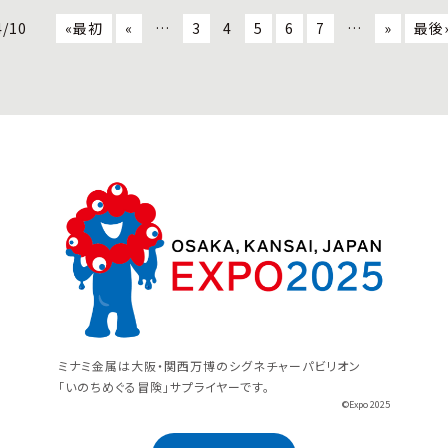
4/10
«最初
«
…
3
4
5
6
7
…
»
最後
ミナミ金属は大阪・関西万博のシグネチャーパビリオン
「いのちめぐる冒険」サプライヤーです。
©Expo 2025