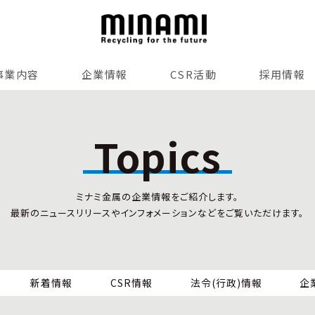
事業内容
企業情報
CSR活動
採用情報
リサイクルサービス
全国事業所紹介
各種マネジメントシステム
Topics
小型家電リサイクル法
SDGsへの貢献
情報セキュリティ
ミナミ金属の企業情報をご紹介します。
労働安全衛生
最新のニュースリリースやインフォメーションなどをご覧いただけます。
全国の回収対応
新着情報
CSR情報
法令(行政)情報
企