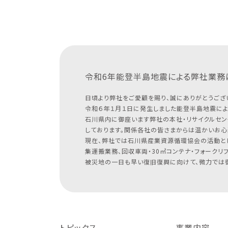
令和6年能登半島地震による
弊社業務
日頃より弊社をご愛顧を賜り、誠にありがとうござ
令和６年１月１日に発生しました能登半島地震によ
石川県内に御座います弊社の本社・リサイクルセン
しております。関係各社の皆さまからは温かいお心
現在、弊社では石川県産業資源循環協会の活動と
集運搬業務、回収車両・30㎥コンテナ・フォークリ
被災地の一日も早い復旧復興に向けて、微力では御
トピックス
事業内容