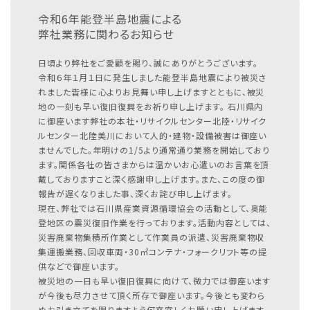
令和6年能登半島地震による
弊社業務に関わるお知らせ
日頃より弊社をご愛顧を賜り、誠にありがとうございます。
令和６年１月１日に発生しました能登半島地震により被災さ
れました皆様に心よりお見舞い申し上げますとともに、被災
地の一刻も早い復旧復興をお祈り申し上げます。
石川県内
に御座います弊社の本社・リサイクルセンター北陸・リサイク
ルセンター北陸美川において人的・建物・設備被害は御座い
ませんでした。年明けの1/5より通常通り業務を開始しており
ます。関係各社の皆さまからは温かいお心遣いのお言葉を頂
戴しておりますこと深く感謝申し上げます。また、この度の御
報告が遅くなりました事、深くお詫び申し上げます。
現在、弊社では石川県産業資源循環協会の活動として、奥能
登地区の震災復旧作業を行っております。活動内容としては、
災害廃棄物集積所作業として作業員の派遣、災害廃棄物収
集運搬業務、回収車両・30㎥コンテナ・フォークリフト等の提
供などで御座います。
被災地の一日も早い復旧復興に向けて、微力では御座います
が今後も尽力させて頂く所存で御座います。今後とも変わら
ぬお引き立てを賜りますよう何卒宜しくお願い申し上げます。