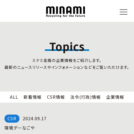
Topics
トピックス
事業内容
ミナミ金属の企業情報をご紹介します。
新着情報
リサイクルサービス
最新のニュースリリースやインフォメーションなどをご覧いただけます。
CSR情報
小型家電リサイクル法
法令(行政)情報
情報セキュリティ
企業情報
労働安全衛生
全国の回収対応
ALL
新着情報
CSR情報
法令(行政)情報
企業情報
企業情報
CSR活動
全国事業所紹介
2024.09.17
各種マネジメントシステム
環境デーなごや