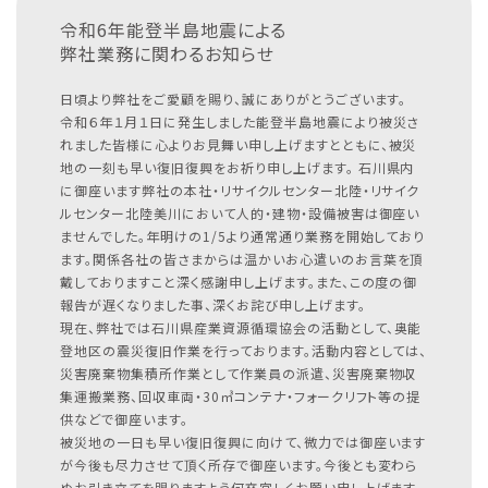
令和6年能登半島地震による
弊社業務に関わるお知らせ
日頃より弊社をご愛顧を賜り、誠にありがとうございます。
令和６年１月１日に発生しました能登半島地震により被災さ
れました皆様に心よりお見舞い申し上げますとともに、被災
地の一刻も早い復旧復興をお祈り申し上げます。
石川県内
に御座います弊社の本社・リサイクルセンター北陸・リサイク
ルセンター北陸美川において人的・建物・設備被害は御座い
ませんでした。年明けの1/5より通常通り業務を開始しており
ます。関係各社の皆さまからは温かいお心遣いのお言葉を頂
戴しておりますこと深く感謝申し上げます。また、この度の御
報告が遅くなりました事、深くお詫び申し上げます。
現在、弊社では石川県産業資源循環協会の活動として、奥能
登地区の震災復旧作業を行っております。活動内容としては、
災害廃棄物集積所作業として作業員の派遣、災害廃棄物収
集運搬業務、回収車両・30㎥コンテナ・フォークリフト等の提
供などで御座います。
被災地の一日も早い復旧復興に向けて、微力では御座います
が今後も尽力させて頂く所存で御座います。今後とも変わら
ぬお引き立てを賜りますよう何卒宜しくお願い申し上げます。