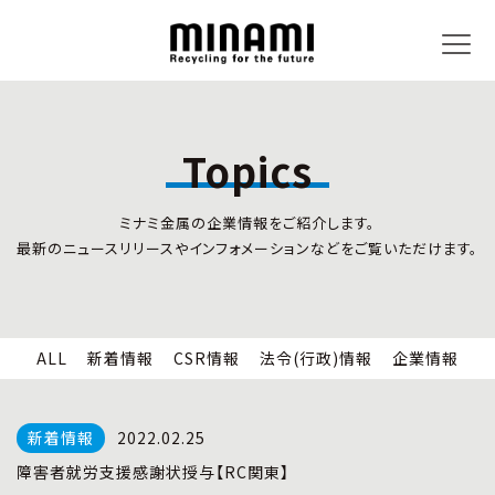
Topics
トピックス
事業内容
ミナミ金属の企業情報をご紹介します。
新着情報
リサイクルサービス
最新のニュースリリースやインフォメーションなどをご覧いただけます。
CSR情報
小型家電リサイクル法
法令(行政)情報
情報セキュリティ
企業情報
労働安全衛生
全国の回収対応
ALL
新着情報
CSR情報
法令(行政)情報
企業情報
企業情報
CSR活動
全国事業所紹介
2022.02.25
各種マネジメントシステム
障害者就労支援感謝状授与【RC関東】