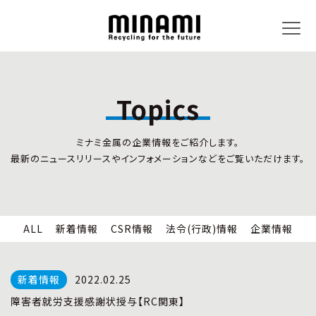
Topics
トピックス
事業内容
ミナミ金属の企業情報をご紹介します。
新着情報
リサイクルサービス
最新のニュースリリースやインフォメーションなどをご覧いただけます。
CSR情報
小型家電リサイクル法
法令(行政)情報
情報セキュリティ
企業情報
労働安全衛生
全国の回収対応
ALL
新着情報
CSR情報
法令(行政)情報
企業情報
企業情報
CSR活動
全国事業所紹介
2022.02.25
各種マネジメントシステム
障害者就労支援感謝状授与【RC関東】