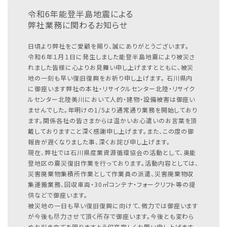
令和6年能登半島地震による
弊社業務に関わるお知らせ
日頃より弊社をご愛顧を賜り、誠にありがとうございます。
令和６年１月１日に発生しました能登半島地震により被災さ
れました皆様に心よりお見舞い申し上げますとともに、被災
地の一刻も早い復旧復興をお祈り申し上げます。
石川県内
に御座います弊社の本社・リサイクルセンター北陸・リサイク
ルセンター北陸美川において人的・建物・設備被害は御座い
ませんでした。年明けの1/5より通常通り業務を開始しており
ます。関係各社の皆さまからは温かいお心遣いのお言葉を頂
戴しておりますこと深く感謝申し上げます。また、この度の御
報告が遅くなりました事、深くお詫び申し上げます。
現在、弊社では石川県産業資源循環協会の活動として、奥能
登地区の震災復旧作業を行っております。活動内容としては、
災害廃棄物集積所作業として作業員の派遣、災害廃棄物収
集運搬業務、回収車両・30㎥コンテナ・フォークリフト等の提
供などで御座います。
被災地の一日も早い復旧復興に向けて、微力では御座います
が今後も尽力させて頂く所存で御座います。今後とも変わら
ぬお引き立てを賜りますよう何卒宜しくお願い申し上げます。