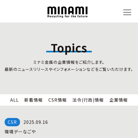
Topics
トピックス
事業内容
ミナミ金属の企業情報をご紹介します。
新着情報
リサイクルサービス
最新のニュースリリースやインフォメーションなどをご覧いただけます。
CSR情報
小型家電リサイクル法
法令(行政)情報
情報セキュリティ
企業情報
労働安全衛生
全国の回収対応
ALL
新着情報
CSR情報
法令(行政)情報
企業情報
企業情報
CSR活動
全国事業所紹介
2025.09.16
各種マネジメントシステム
環境デーなごや