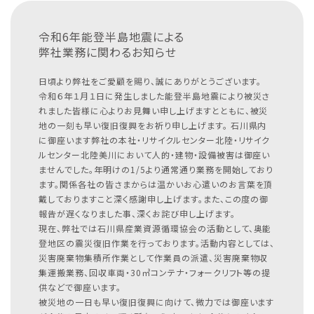
令和6年能登半島地震による
弊社業務に関わるお知らせ
日頃より弊社をご愛顧を賜り、誠にありがとうございます。
令和６年１月１日に発生しました能登半島地震により被災さ
れました皆様に心よりお見舞い申し上げますとともに、被災
地の一刻も早い復旧復興をお祈り申し上げます。
石川県内
に御座います弊社の本社・リサイクルセンター北陸・リサイク
ルセンター北陸美川において人的・建物・設備被害は御座い
ませんでした。年明けの1/5より通常通り業務を開始しており
ます。関係各社の皆さまからは温かいお心遣いのお言葉を頂
戴しておりますこと深く感謝申し上げます。また、この度の御
報告が遅くなりました事、深くお詫び申し上げます。
現在、弊社では石川県産業資源循環協会の活動として、奥能
登地区の震災復旧作業を行っております。活動内容としては、
災害廃棄物集積所作業として作業員の派遣、災害廃棄物収
集運搬業務、回収車両・30㎥コンテナ・フォークリフト等の提
供などで御座います。
被災地の一日も早い復旧復興に向けて、微力では御座います