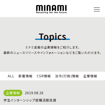
Topics
トピックス
事業内容
ミナミ金属の企業情報をご紹介します。
新着情報
リサイクルサービス
最新のニュースリリースやインフォメーションなどをご覧いただけます。
CSR情報
小型家電リサイクル法
法令(行政)情報
情報セキュリティ
企業情報
労働安全衛生
全国の回収対応
ALL
新着情報
CSR情報
法令(行政)情報
企業情報
企業情報
CSR活動
全国事業所紹介
2019.08.26
各種マネジメントシステム
学生インターンシップ就職活動支援