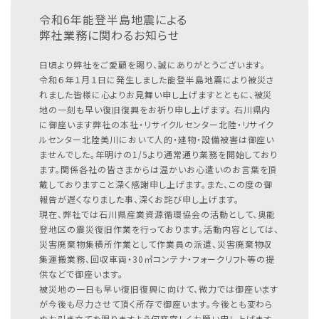
令和6年能登半島地震による
弊社業務に関わるお知らせ
日頃より弊社をご愛顧を賜り、誠にありがとうございます。
令和６年１月１日に発生しました能登半島地震により被災さ
れました皆様に心よりお見舞い申し上げますとともに、被災
地の一刻も早い復旧復興をお祈り申し上げます。
石川県内
に御座います弊社の本社・リサイクルセンター北陸・リサイク
ルセンター北陸美川において人的・建物・設備被害は御座い
ませんでした。年明けの1/5より通常通り業務を開始しており
ます。関係各社の皆さまからは温かいお心遣いのお言葉を頂
戴しておりますこと深く感謝申し上げます。また、この度の御
報告が遅くなりました事、深くお詫び申し上げます。
現在、弊社では石川県産業資源循環協会の活動として、奥能
登地区の震災復旧作業を行っております。活動内容としては、
災害廃棄物集積所作業として作業員の派遣、災害廃棄物収
集運搬業務、回収車両・30㎥コンテナ・フォークリフト等の提
供などで御座います。
被災地の一日も早い復旧復興に向けて、微力では御座います
が今後も尽力させて頂く所存で御座います。今後とも変わら
ぬお引き立てを賜りますよう何卒宜しくお願い申し上げます。