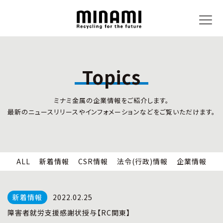
Topics
トピックス
事業内容
ミナミ金属の企業情報をご紹介します。
新着情報
リサイクルサービス
最新のニュースリリースやインフォメーションなどをご覧いただけます。
CSR情報
小型家電リサイクル法
法令(行政)情報
情報セキュリティ
企業情報
労働安全衛生
全国の回収対応
ALL
新着情報
CSR情報
法令(行政)情報
企業情報
企業情報
CSR活動
全国事業所紹介
2022.02.25
各種マネジメントシステム
障害者就労支援感謝状授与【RC関東】