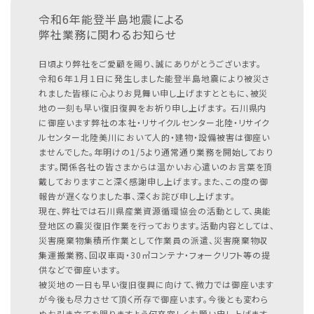
令和6年能登半島地震による
弊社業務に関わるお知らせ
日頃より弊社をご愛顧を賜り、誠にありがとうございます。
令和６年１月１日に発生しました能登半島地震により被災さ
れました皆様に心よりお見舞い申し上げますとともに、被災
地の一刻も早い復旧復興をお祈り申し上げます。
石川県内
に御座います弊社の本社・リサイクルセンター北陸・リサイク
ルセンター北陸美川において人的・建物・設備被害は御座い
ませんでした。年明けの1/5より通常通り業務を開始しており
ます。関係各社の皆さまからは温かいお心遣いのお言葉を頂
戴しておりますこと深く感謝申し上げます。また、この度の御
報告が遅くなりました事、深くお詫び申し上げます。
現在、弊社では石川県産業資源循環協会の活動として、奥能
登地区の震災復旧作業を行っております。活動内容としては、
災害廃棄物集積所作業として作業員の派遣、災害廃棄物収
集運搬業務、回収車両・30㎥コンテナ・フォークリフト等の提
供などで御座います。
被災地の一日も早い復旧復興に向けて、微力では御座います
が今後も尽力させて頂く所存で御座います。今後とも変わら
ぬお引き立てを賜りますよう何卒宜しくお願い申し上げます。