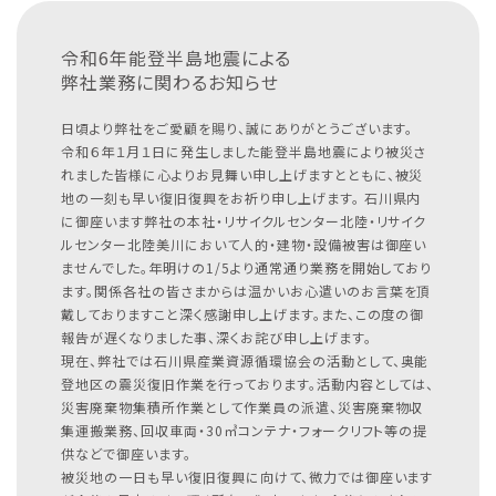
令和6年能登半島地震による
弊社業務に関わるお知らせ
日頃より弊社をご愛顧を賜り、誠にありがとうございます。
令和６年１月１日に発生しました能登半島地震により被災さ
れました皆様に心よりお見舞い申し上げますとともに、被災
地の一刻も早い復旧復興をお祈り申し上げます。
石川県内
に御座います弊社の本社・リサイクルセンター北陸・リサイク
ルセンター北陸美川において人的・建物・設備被害は御座い
ませんでした。年明けの1/5より通常通り業務を開始しており
ます。関係各社の皆さまからは温かいお心遣いのお言葉を頂
戴しておりますこと深く感謝申し上げます。また、この度の御
報告が遅くなりました事、深くお詫び申し上げます。
現在、弊社では石川県産業資源循環協会の活動として、奥能
登地区の震災復旧作業を行っております。活動内容としては、
災害廃棄物集積所作業として作業員の派遣、災害廃棄物収
集運搬業務、回収車両・30㎥コンテナ・フォークリフト等の提
供などで御座います。
被災地の一日も早い復旧復興に向けて、微力では御座います