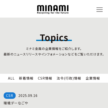
Topics
トピックス
事業内容
ミナミ金属の企業情報をご紹介します。
新着情報
リサイクルサービス
最新のニュースリリースやインフォメーションなどをご覧いただけます。
CSR情報
小型家電リサイクル法
法令(行政)情報
情報セキュリティ
企業情報
労働安全衛生
全国の回収対応
ALL
新着情報
CSR情報
法令(行政)情報
企業情報
企業情報
CSR活動
全国事業所紹介
2025.09.16
各種マネジメントシステム
環境デーなごや