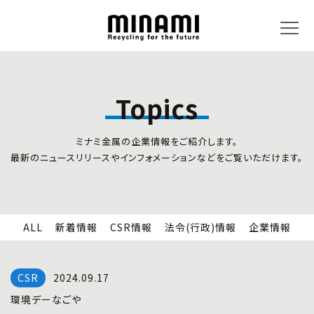
Topics
トピックス
事業内容
ミナミ金属の企業情報をご紹介します。
新着情報
リサイクルサービス
最新のニュースリリースやインフォメーションなどをご覧いただけます。
CSR情報
小型家電リサイクル法
法令(行政)情報
情報セキュリティ
企業情報
労働安全衛生
全国の回収対応
ALL
新着情報
CSR情報
法令(行政)情報
企業情報
企業情報
CSR活動
全国事業所紹介
2024.09.17
各種マネジメントシステム
環境デーなごや