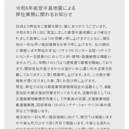
令和6年能登半島地震による
弊社業務に関わるお知らせ
日頃より弊社をご愛顧を賜り、誠にありがとうございます。
令和６年１月１日に発生しました能登半島地震により被災さ
れました皆様に心よりお見舞い申し上げますとともに、被災
地の一刻も早い復旧復興をお祈り申し上げます。
石川県内
に御座います弊社の本社・リサイクルセンター北陸・リサイク
ルセンター北陸美川において人的・建物・設備被害は御座い
ませんでした。年明けの1/5より通常通り業務を開始しており
ます。関係各社の皆さまからは温かいお心遣いのお言葉を頂
戴しておりますこと深く感謝申し上げます。また、この度の御
報告が遅くなりました事、深くお詫び申し上げます。
現在、弊社では石川県産業資源循環協会の活動として、奥能
登地区の震災復旧作業を行っております。活動内容としては、
災害廃棄物集積所作業として作業員の派遣、災害廃棄物収
集運搬業務、回収車両・30㎥コンテナ・フォークリフト等の提
供などで御座います。
被災地の一日も早い復旧復興に向けて、微力では御座います
が今後も尽力させて頂く所存で御座います。今後とも変わら
ぬお引き立てを賜りますよう何卒宜しくお願い申し上げます。