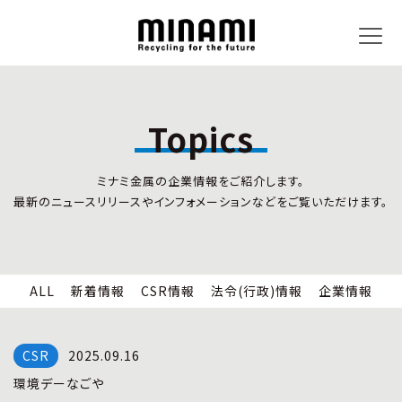
Topics
トピックス
事業内容
ミナミ金属の企業情報をご紹介します。
新着情報
リサイクルサービス
最新のニュースリリースやインフォメーションなどをご覧いただけます。
CSR情報
小型家電リサイクル法
法令(行政)情報
情報セキュリティ
企業情報
労働安全衛生
全国の回収対応
ALL
新着情報
CSR情報
法令(行政)情報
企業情報
企業情報
CSR活動
全国事業所紹介
2025.09.16
各種マネジメントシステム
環境デーなごや