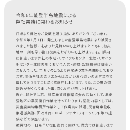
令和6年能登半島地震による
弊社業務に関わるお知らせ
日頃より弊社をご愛顧を賜り、誠にありがとうございます。
令和６年１月１日に発生しました能登半島地震により被災さ
れました皆様に心よりお見舞い申し上げますとともに、被災
地の一刻も早い復旧復興をお祈り申し上げます。
石川県内
に御座います弊社の本社・リサイクルセンター北陸・リサイク
ルセンター北陸美川において人的・建物・設備被害は御座い
ませんでした。年明けの1/5より通常通り業務を開始しており
ます。関係各社の皆さまからは温かいお心遣いのお言葉を頂
戴しておりますこと深く感謝申し上げます。また、この度の御
報告が遅くなりました事、深くお詫び申し上げます。
現在、弊社では石川県産業資源循環協会の活動として、奥能
登地区の震災復旧作業を行っております。活動内容としては、
災害廃棄物集積所作業として作業員の派遣、災害廃棄物収
集運搬業務、回収車両・30㎥コンテナ・フォークリフト等の提
供などで御座います。
被災地の一日も早い復旧復興に向けて、微力では御座います