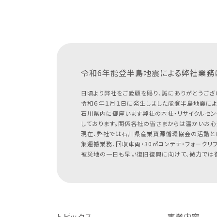
令和6年能登半島地震による
弊社業務
日頃より弊社をご愛顧を賜り、誠にありがとうござ
令和６年１月１日に発生しました能登半島地震によ
石川県内に御座います弊社の本社・リサイクルセン
しております。関係各社の皆さまからは温かいお心
現在、弊社では石川県産業資源循環協会の活動と
集運搬業務、回収車両・30㎥コンテナ・フォークリ
被災地の一日も早い復旧復興に向けて、微力では御
トピックス
事業内容