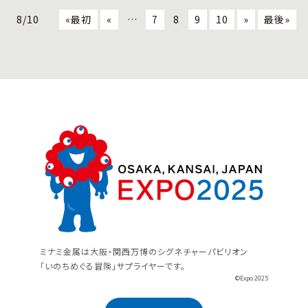
8/10
«最初
«
…
7
8
9
10
»
最後»
ミナミ金属は大阪・関西万博のシグネチャーパビリオン
「いのちめぐる冒険」サプライヤーです。
©Expo 2025