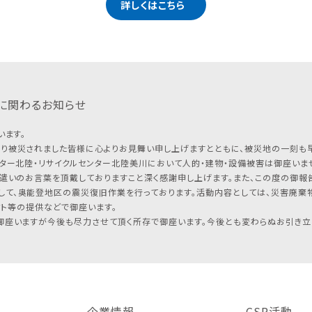
詳しくはこちら
に関わるお知らせ
います。
り被災されました皆様に心よりお見舞い申し上げますとともに、被災地の一刻も
ター北陸・リサイクルセンター北陸美川において人的・建物・設備被害は御座いませ
遣いのお言葉を頂戴しておりますこと深く感謝申し上げます。また、この度の御報告
して、奥能登地区の震災復旧作業を行っております。活動内容としては、災害廃棄
フト等の提供などで御座います。
座いますが今後も尽力させて頂く所存で御座います。今後とも変わらぬお引き立
企業情報
CSR活動