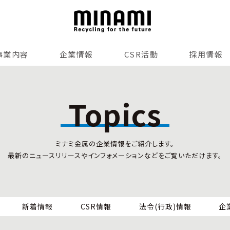
事業内容
企業情報
CSR活動
採用情報
リサイクルサービス
全国事業所紹介
各種マネジメントシステム
Topics
小型家電リサイクル法
SDGsへの貢献
情報セキュリティ
ミナミ金属の企業情報をご紹介します。
労働安全衛生
最新のニュースリリースやインフォメーションなどをご覧いただけます。
全国の回収対応
新着情報
CSR情報
法令(行政)情報
企