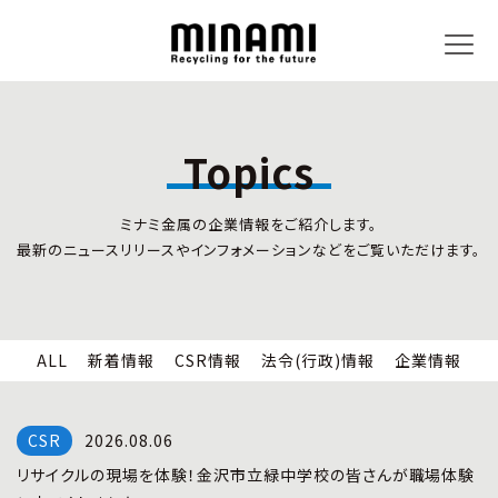
Topics
トピックス
事業内容
ミナミ金属の企業情報をご紹介します。
新着情報
リサイクルサービス
最新のニュースリリースやインフォメーションなどをご覧いただけます。
CSR情報
小型家電リサイクル法
法令(行政)情報
情報セキュリティ
企業情報
労働安全衛生
全国の回収対応
ALL
新着情報
CSR情報
法令(行政)情報
企業情報
企業情報
CSR活動
全国事業所紹介
2026.08.06
各種マネジメントシステム
リサイクルの現場を体験！金沢市立緑中学校の皆さんが職場体験