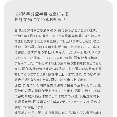
令和6年能登半島地震による
弊社業務に関わるお知らせ
日頃より弊社をご愛顧を賜り、誠にありがとうございます。
令和６年１月１日に発生しました能登半島地震により被災さ
れました皆様に心よりお見舞い申し上げますとともに、被災
地の一刻も早い復旧復興をお祈り申し上げます。
石川県内
に御座います弊社の本社・リサイクルセンター北陸・リサイク
ルセンター北陸美川において人的・建物・設備被害は御座い
ませんでした。年明けの1/5より通常通り業務を開始しており
ます。関係各社の皆さまからは温かいお心遣いのお言葉を頂
戴しておりますこと深く感謝申し上げます。また、この度の御
報告が遅くなりました事、深くお詫び申し上げます。
現在、弊社では石川県産業資源循環協会の活動として、奥能
登地区の震災復旧作業を行っております。活動内容としては、
災害廃棄物集積所作業として作業員の派遣、災害廃棄物収
集運搬業務、回収車両・30㎥コンテナ・フォークリフト等の提
供などで御座います。
被災地の一日も早い復旧復興に向けて、微力では御座います