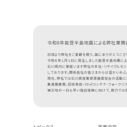
令和6年能登半島地震による
弊社業務
日頃より弊社をご愛顧を賜り、誠にありがとうござ
令和６年１月１日に発生しました能登半島地震によ
石川県内に御座います弊社の本社・リサイクルセン
しております。関係各社の皆さまからは温かいお心
現在、弊社では石川県産業資源循環協会の活動と
集運搬業務、回収車両・30㎥コンテナ・フォークリ
被災地の一日も早い復旧復興に向けて、微力では御
トピックス
事業内容