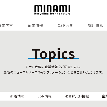
事業内容
企業情報
CSR活動
採用情報
リサイクルサービス
全国事業所紹介
各種マネジメントシステム
Topics
小型家電リサイクル法
SDGsへの貢献
情報セキュリティ
ミナミ金属の企業情報をご紹介します。
労働安全衛生
最新のニュースリリースやインフォメーションなどをご覧いただけます。
全国の回収対応
新着情報
CSR情報
法令(行政)情報
企