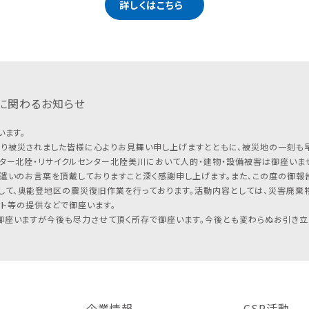
詳しくはこちら
に関わるお知らせ
います。
り被災されました皆様に心よりお見舞い申し上げますとともに、被災地の一刻も
ター北陸・リサイクルセンター北陸美川において人的・建物・設備被害は御座いませ
遣いのお言葉を頂戴しておりますこと深く感謝申し上げます。また、この度の御報告
して、奥能登地区の震災復旧作業を行っております。活動内容としては、災害廃棄
フト等の提供などで御座います。
座いますが今後も尽力させて頂く所存で御座います。今後とも変わらぬお引き立
企業情報
CSR活動