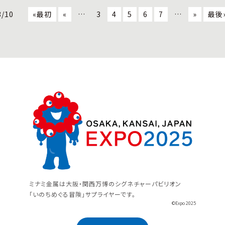
3/10
«最初
«
…
3
4
5
6
7
…
»
最後
ミナミ金属は大阪・関西万博のシグネチャーパビリオン
「いのちめぐる冒険」サプライヤーです。
©Expo 2025