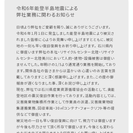
令和6年能登半島地震による
弊社業務に関わるお知らせ
日頃より弊社をご愛顧を賜り、誠にありがとうございます。
令和６年１月１日に発生しました能登半島地震により被災さ
れました皆様に心よりお見舞い申し上げますとともに、被災
地の一刻も早い復旧復興をお祈り申し上げます。
石川県内
に御座います弊社の本社・リサイクルセンター北陸・リサイク
ルセンター北陸美川において人的・建物・設備被害は御座い
ませんでした。年明けの1/5より通常通り業務を開始しており
ます。関係各社の皆さまからは温かいお心遣いのお言葉を頂
戴しておりますこと深く感謝申し上げます。また、この度の御
報告が遅くなりました事、深くお詫び申し上げます。
現在、弊社では石川県産業資源循環協会の活動として、奥能
登地区の震災復旧作業を行っております。活動内容としては、
災害廃棄物集積所作業として作業員の派遣、災害廃棄物収
集運搬業務、回収車両・30㎥コンテナ・フォークリフト等の提
供などで御座います。
被災地の一日も早い復旧復興に向けて、微力では御座います
が今後も尽力させて頂く所存で御座います。今後とも変わら
ぬお引き立てを賜りますよう何卒宜しくお願い申し上げます。