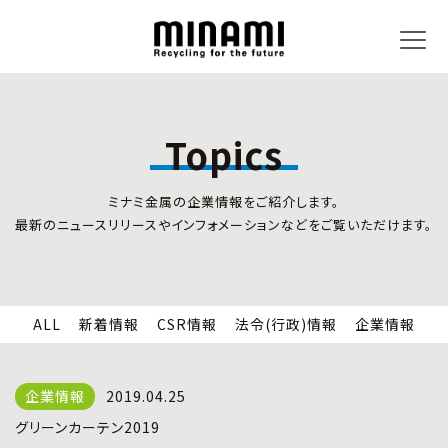
Topics
トピックス
事業内容
ミナミ金属の企業情報をご紹介します。
新着情報
リサイクルサービス
最新のニュースリリースやインフォメーションなどをご覧いただけます。
CSR情報
小型家電リサイクル法
法令(行政)情報
情報セキュリティ
企業情報
労働安全衛生
全国の回収対応
ALL
新着情報
CSR情報
法令(行政)情報
企業情報
企業情報
CSR活動
全国事業所紹介
2019.04.25
各種マネジメントシステム
グリーンカーテン2019