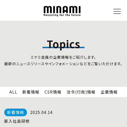
Topics
トピックス
事業内容
ミナミ金属の企業情報をご紹介します。
新着情報
リサイクルサービス
最新のニュースリリースやインフォメーションなどをご覧いただけます。
CSR情報
小型家電リサイクル法
法令(行政)情報
情報セキュリティ
企業情報
労働安全衛生
全国の回収対応
ALL
新着情報
CSR情報
法令(行政)情報
企業情報
企業情報
CSR活動
全国事業所紹介
2025.04.14
各種マネジメントシステム
新入社員研修