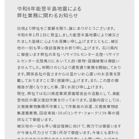
令和6年能登半島地震による
弊社業務に関わるお知らせ
日頃より弊社をご愛顧を賜り、誠にありがとうございます。
令和６年１月１日に発生しました能登半島地震により被災さ
れました皆様に心よりお見舞い申し上げますとともに、被災
地の一刻も早い復旧復興をお祈り申し上げます。
石川県内
に御座います弊社の本社・リサイクルセンター北陸・リサイク
ルセンター北陸美川において人的・建物・設備被害は御座い
ませんでした。年明けの1/5より通常通り業務を開始しており
ます。関係各社の皆さまからは温かいお心遣いのお言葉を頂
戴しておりますこと深く感謝申し上げます。また、この度の御
報告が遅くなりました事、深くお詫び申し上げます。
現在、弊社では石川県産業資源循環協会の活動として、奥能
登地区の震災復旧作業を行っております。活動内容としては、
災害廃棄物集積所作業として作業員の派遣、災害廃棄物収
集運搬業務、回収車両・30㎥コンテナ・フォークリフト等の提
供などで御座います。
被災地の一日も早い復旧復興に向けて、微力では御座います
が今後も尽力させて頂く所存で御座います。今後とも変わら
ぬお引き立てを賜りますよう何卒宜しくお願い申し上げます。