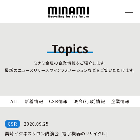
Topics
トピックス
事業内容
ミナミ金属の企業情報をご紹介します。
新着情報
リサイクルサービス
最新のニュースリリースやインフォメーションなどをご覧いただけます。
CSR情報
小型家電リサイクル法
法令(行政)情報
情報セキュリティ
企業情報
労働安全衛生
全国の回収対応
ALL
新着情報
CSR情報
法令(行政)情報
企業情報
企業情報
CSR活動
全国事業所紹介
2020.09.25
各種マネジメントシステム
粟崎ビジネスサロン講演会 [電子機器のリサイクル]