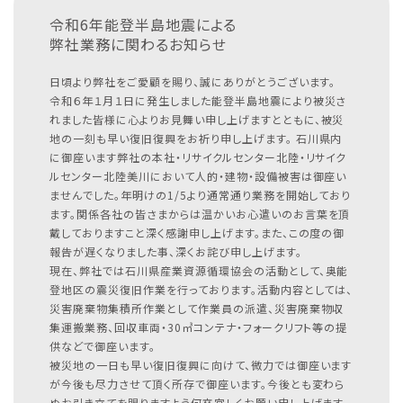
令和6年能登半島地震による
弊社業務に関わるお知らせ
日頃より弊社をご愛顧を賜り、誠にありがとうございます。
令和６年１月１日に発生しました能登半島地震により被災さ
れました皆様に心よりお見舞い申し上げますとともに、被災
地の一刻も早い復旧復興をお祈り申し上げます。
石川県内
に御座います弊社の本社・リサイクルセンター北陸・リサイク
ルセンター北陸美川において人的・建物・設備被害は御座い
ませんでした。年明けの1/5より通常通り業務を開始しており
ます。関係各社の皆さまからは温かいお心遣いのお言葉を頂
戴しておりますこと深く感謝申し上げます。また、この度の御
報告が遅くなりました事、深くお詫び申し上げます。
現在、弊社では石川県産業資源循環協会の活動として、奥能
登地区の震災復旧作業を行っております。活動内容としては、
災害廃棄物集積所作業として作業員の派遣、災害廃棄物収
集運搬業務、回収車両・30㎥コンテナ・フォークリフト等の提
供などで御座います。
被災地の一日も早い復旧復興に向けて、微力では御座います
が今後も尽力させて頂く所存で御座います。今後とも変わら
ぬお引き立てを賜りますよう何卒宜しくお願い申し上げます。