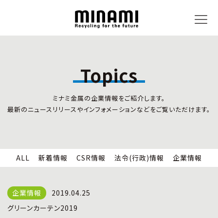
Topics
トピックス
事業内容
ミナミ金属の企業情報をご紹介します。
新着情報
リサイクルサービス
最新のニュースリリースやインフォメーションなどをご覧いただけます。
CSR情報
小型家電リサイクル法
法令(行政)情報
情報セキュリティ
企業情報
労働安全衛生
全国の回収対応
ALL
新着情報
CSR情報
法令(行政)情報
企業情報
企業情報
CSR活動
全国事業所紹介
2019.04.25
各種マネジメントシステム
グリーンカーテン2019