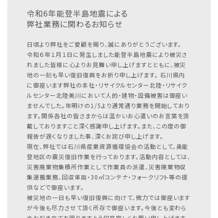
令和6年能登半島地震による
弊社業務に関わるお知らせ
日頃より弊社をご愛顧を賜り、誠にありがとうございます。
令和６年１月１日に発生しました能登半島地震により被災さ
れました皆様に心よりお見舞い申し上げますとともに、被災
地の一刻も早い復旧復興をお祈り申し上げます。
石川県内
に御座います弊社の本社・リサイクルセンター北陸・リサイク
ルセンター北陸美川において人的・建物・設備被害は御座い
ませんでした。年明けの1/5より通常通り業務を開始しており
ます。関係各社の皆さまからは温かいお心遣いのお言葉を頂
戴しておりますこと深く感謝申し上げます。また、この度の御
報告が遅くなりました事、深くお詫び申し上げます。
現在、弊社では石川県産業資源循環協会の活動として、奥能
登地区の震災復旧作業を行っております。活動内容としては、
災害廃棄物集積所作業として作業員の派遣、災害廃棄物収
集運搬業務、回収車両・30㎥コンテナ・フォークリフト等の提
供などで御座います。
被災地の一日も早い復旧復興に向けて、微力では御座います
が今後も尽力させて頂く所存で御座います。今後とも変わら
ぬお引き立てを賜りますよう何卒宜しくお願い申し上げます。