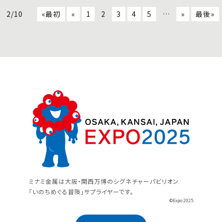
2/10
«最初
«
1
2
3
4
5
…
»
最後»
ミナミ金属は大阪・関西万博のシグネチャーパビリオン
「いのちめぐる冒険」サプライヤーです。
©Expo 2025