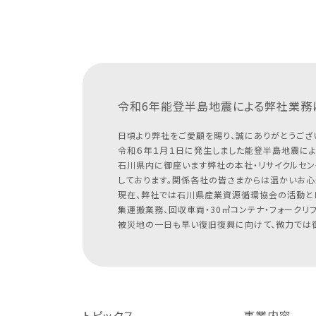
令和6年能登半島地震による
弊社業務
日頃より弊社をご愛顧を賜り、誠にありがとうござ
令和６年１月１日に発生しました能登半島地震によ
石川県内に御座います弊社の本社・リサイクルセン
しております。関係各社の皆さまからは温かいお心
現在、弊社では石川県産業資源循環協会の活動と
集運搬業務、回収車両・30㎥コンテナ・フォークリ
被災地の一日も早い復旧復興に向けて、微力では御
トピックス
事業内容