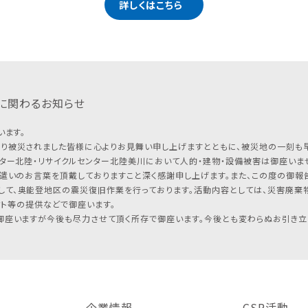
詳しくはこちら
に関わるお知らせ
います。
り被災されました皆様に心よりお見舞い申し上げますとともに、被災地の一刻も
ター北陸・リサイクルセンター北陸美川において人的・建物・設備被害は御座いませ
遣いのお言葉を頂戴しておりますこと深く感謝申し上げます。また、この度の御報告
して、奥能登地区の震災復旧作業を行っております。活動内容としては、災害廃棄
フト等の提供などで御座います。
座いますが今後も尽力させて頂く所存で御座います。今後とも変わらぬお引き立
企業情報
CSR活動