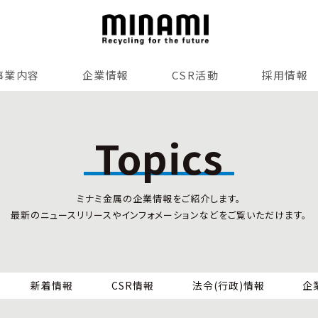
事業内容
企業情報
CSR活動
採用情報
リサイクルサービス
全国事業所紹介
各種マネジメントシステム
Topics
小型家電リサイクル法
SDGsへの貢献
情報セキュリティ
ミナミ金属の企業情報をご紹介します。
労働安全衛生
最新のニュースリリースやインフォメーションなどをご覧いただけます。
全国の回収対応
新着情報
CSR情報
法令(行政)情報
企