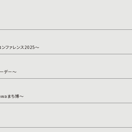
ンファレンス2025～
リーデー～
awaまち博～