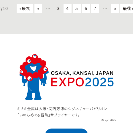
3/10
«最初
«
…
3
4
5
6
7
…
»
最後
ミナミ金属は大阪・関西万博のシグネチャーパビリオン
「いのちめぐる冒険」サプライヤーです。
©Expo 2025