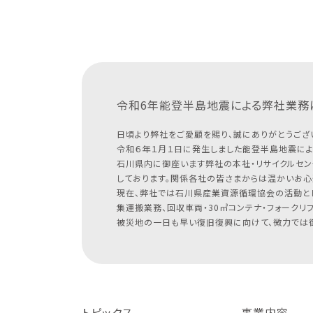
令和6年能登半島地震による
弊社業務
日頃より弊社をご愛顧を賜り、誠にありがとうござ
令和６年１月１日に発生しました能登半島地震によ
石川県内に御座います弊社の本社・リサイクルセン
しております。関係各社の皆さまからは温かいお心
現在、弊社では石川県産業資源循環協会の活動と
集運搬業務、回収車両・30㎥コンテナ・フォークリ
被災地の一日も早い復旧復興に向けて、微力では御
トピックス
事業内容