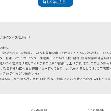
詳しくはこちら
に関わるお知らせ
います。
り被災されました皆様に心よりお見舞い申し上げますとともに、被災地の一刻も
ター北陸・リサイクルセンター北陸美川において人的・建物・設備被害は御座いませ
遣いのお言葉を頂戴しておりますこと深く感謝申し上げます。また、この度の御報告
して、奥能登地区の震災復旧作業を行っております。活動内容としては、災害廃棄
フト等の提供などで御座います。
座いますが今後も尽力させて頂く所存で御座います。今後とも変わらぬお引き立
企業情報
CSR活動