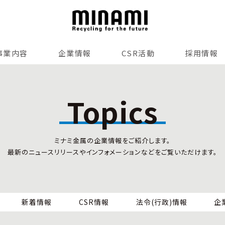
事業内容
企業情報
CSR活動
採用情報
リサイクルサービス
全国事業所紹介
各種マネジメントシステム
Topics
小型家電リサイクル法
SDGsへの貢献
情報セキュリティ
ミナミ金属の企業情報をご紹介します。
労働安全衛生
最新のニュースリリースやインフォメーションなどをご覧いただけます。
全国の回収対応
新着情報
CSR情報
法令(行政)情報
企