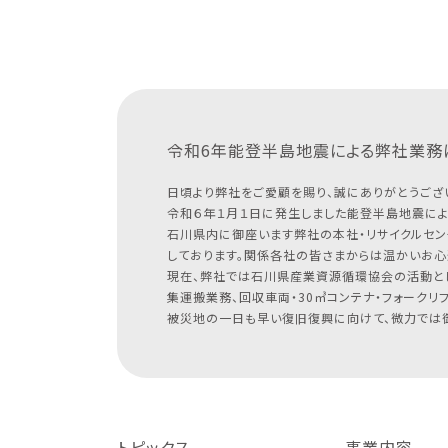
令和6年能登半島地震による
弊社業務
日頃より弊社をご愛顧を賜り、誠にありがとうござ
令和６年１月１日に発生しました能登半島地震によ
石川県内に御座います弊社の本社・リサイクルセン
しております。関係各社の皆さまからは温かいお心
現在、弊社では石川県産業資源循環協会の活動と
集運搬業務、回収車両・30㎥コンテナ・フォークリ
被災地の一日も早い復旧復興に向けて、微力では御
トピックス
事業内容