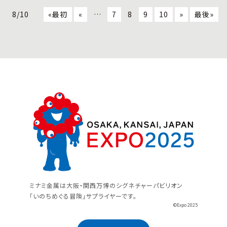
8/10
«最初
«
…
7
8
9
10
»
最後»
ミナミ金属は大阪・関西万博のシグネチャーパビリオン
「いのちめぐる冒険」サプライヤーです。
©Expo 2025