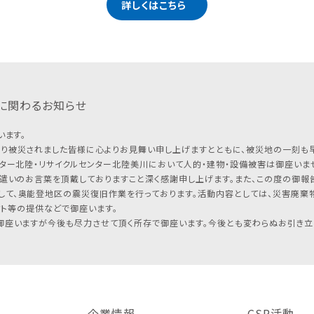
詳しくはこちら
に関わるお知らせ
います。
り被災されました皆様に心よりお見舞い申し上げますとともに、被災地の一刻も
ター北陸・リサイクルセンター北陸美川において人的・建物・設備被害は御座いませ
遣いのお言葉を頂戴しておりますこと深く感謝申し上げます。また、この度の御報告
して、奥能登地区の震災復旧作業を行っております。活動内容としては、災害廃棄
フト等の提供などで御座います。
座いますが今後も尽力させて頂く所存で御座います。今後とも変わらぬお引き立
企業情報
CSR活動