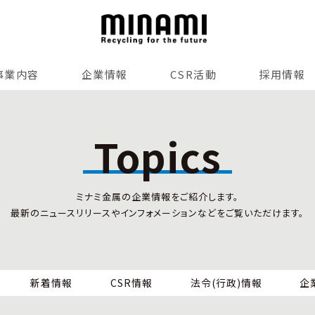
事業内容
企業情報
CSR活動
採用情報
リサイクルサービス
全国事業所紹介
各種マネジメントシステム
Topics
小型家電リサイクル法
SDGsへの貢献
情報セキュリティ
ミナミ金属の企業情報をご紹介します。
労働安全衛生
最新のニュースリリースやインフォメーションなどをご覧いただけます。
全国の回収対応
新着情報
CSR情報
法令(行政)情報
企