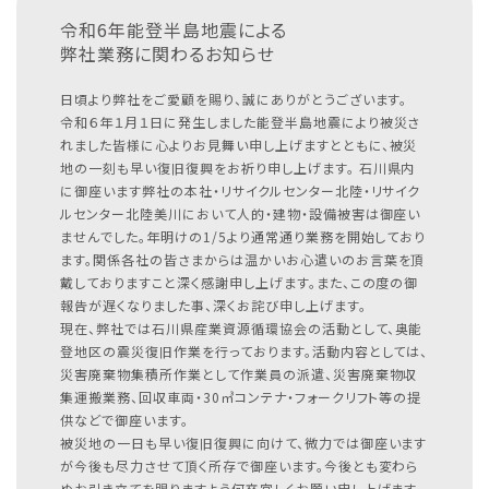
令和6年能登半島地震による
弊社業務に関わるお知らせ
日頃より弊社をご愛顧を賜り、誠にありがとうございます。
令和６年１月１日に発生しました能登半島地震により被災さ
れました皆様に心よりお見舞い申し上げますとともに、被災
地の一刻も早い復旧復興をお祈り申し上げます。
石川県内
に御座います弊社の本社・リサイクルセンター北陸・リサイク
ルセンター北陸美川において人的・建物・設備被害は御座い
ませんでした。年明けの1/5より通常通り業務を開始しており
ます。関係各社の皆さまからは温かいお心遣いのお言葉を頂
戴しておりますこと深く感謝申し上げます。また、この度の御
報告が遅くなりました事、深くお詫び申し上げます。
現在、弊社では石川県産業資源循環協会の活動として、奥能
登地区の震災復旧作業を行っております。活動内容としては、
災害廃棄物集積所作業として作業員の派遣、災害廃棄物収
集運搬業務、回収車両・30㎥コンテナ・フォークリフト等の提
供などで御座います。
被災地の一日も早い復旧復興に向けて、微力では御座います
が今後も尽力させて頂く所存で御座います。今後とも変わら
ぬお引き立てを賜りますよう何卒宜しくお願い申し上げます。