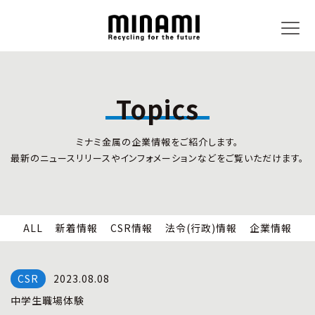
Topics
トピックス
事業内容
ミナミ金属の企業情報をご紹介します。
新着情報
リサイクルサービス
最新のニュースリリースやインフォメーションなどをご覧いただけます。
CSR情報
小型家電リサイクル法
法令(行政)情報
情報セキュリティ
企業情報
労働安全衛生
全国の回収対応
ALL
新着情報
CSR情報
法令(行政)情報
企業情報
企業情報
CSR活動
全国事業所紹介
2023.08.08
各種マネジメントシステム
中学生職場体験