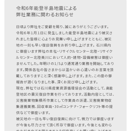
令和6年能登半島地震による
弊社業務に関わるお知らせ
日頃より弊社をご愛顧を賜り、誠にありがとうございます。
令和６年１月１日に発生しました能登半島地震により被災さ
れました皆様に心よりお見舞い申し上げますとともに、被災
地の一刻も早い復旧復興をお祈り申し上げます。
石川県内
に御座います弊社の本社・リサイクルセンター北陸・リサイク
ルセンター北陸美川において人的・建物・設備被害は御座い
ませんでした。年明けの1/5より通常通り業務を開始しており
ます。関係各社の皆さまからは温かいお心遣いのお言葉を頂
戴しておりますこと深く感謝申し上げます。また、この度の御
報告が遅くなりました事、深くお詫び申し上げます。
現在、弊社では石川県産業資源循環協会の活動として、奥能
登地区の震災復旧作業を行っております。活動内容としては、
災害廃棄物集積所作業として作業員の派遣、災害廃棄物収
集運搬業務、回収車両・30㎥コンテナ・フォークリフト等の提
供などで御座います。
被災地の一日も早い復旧復興に向けて、微力では御座います
が今後も尽力させて頂く所存で御座います。今後とも変わら
ぬお引き立てを賜りますよう何卒宜しくお願い申し上げます。