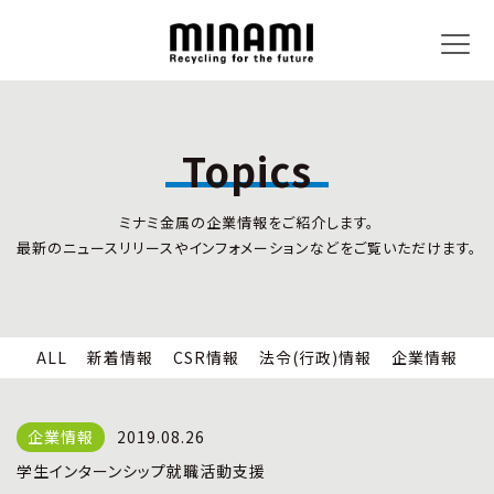
Topics
トピックス
事業内容
ミナミ金属の企業情報をご紹介します。
新着情報
リサイクルサービス
最新のニュースリリースやインフォメーションなどをご覧いただけます。
CSR情報
小型家電リサイクル法
法令(行政)情報
情報セキュリティ
企業情報
労働安全衛生
全国の回収対応
ALL
新着情報
CSR情報
法令(行政)情報
企業情報
企業情報
CSR活動
全国事業所紹介
2019.08.26
各種マネジメントシステム
学生インターンシップ就職活動支援