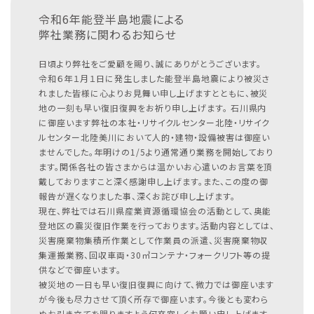
令和6年能登半島地震による
弊社業務に関わるお知らせ
日頃より弊社をご愛顧を賜り、誠にありがとうございます。
令和６年１月１日に発生しました能登半島地震により被災さ
れました皆様に心よりお見舞い申し上げますとともに、被災
地の一刻も早い復旧復興をお祈り申し上げます。
石川県内
に御座います弊社の本社・リサイクルセンター北陸・リサイク
ルセンター北陸美川において人的・建物・設備被害は御座い
ませんでした。年明けの1/5より通常通り業務を開始しており
ます。関係各社の皆さまからは温かいお心遣いのお言葉を頂
戴しておりますこと深く感謝申し上げます。また、この度の御
報告が遅くなりました事、深くお詫び申し上げます。
現在、弊社では石川県産業資源循環協会の活動として、奥能
登地区の震災復旧作業を行っております。活動内容としては、
災害廃棄物集積所作業として作業員の派遣、災害廃棄物収
集運搬業務、回収車両・30㎥コンテナ・フォークリフト等の提
供などで御座います。
被災地の一日も早い復旧復興に向けて、微力では御座います
が今後も尽力させて頂く所存で御座います。今後とも変わら
ぬお引き立てを賜りますよう何卒宜しくお願い申し上げます。