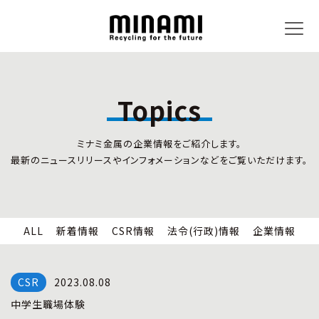
Topics
トピックス
事業内容
ミナミ金属の企業情報をご紹介します。
新着情報
リサイクルサービス
最新のニュースリリースやインフォメーションなどをご覧いただけます。
CSR情報
小型家電リサイクル法
法令(行政)情報
情報セキュリティ
企業情報
労働安全衛生
全国の回収対応
ALL
新着情報
CSR情報
法令(行政)情報
企業情報
企業情報
CSR活動
全国事業所紹介
2023.08.08
各種マネジメントシステム
中学生職場体験