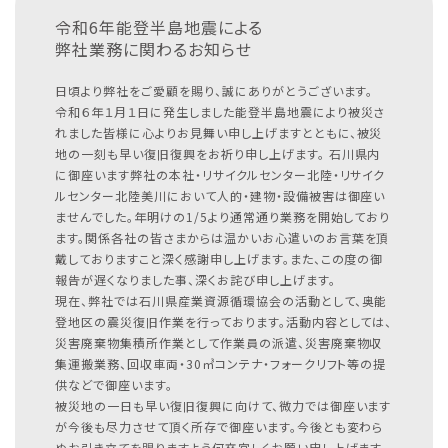
令和6年能登半島地震による
弊社業務に関わるお知らせ
日頃より弊社をご愛顧を賜り、誠にありがとうございます。
令和６年１月１日に発生しました能登半島地震により被災さ
れました皆様に心よりお見舞い申し上げますとともに、被災
地の一刻も早い復旧復興をお祈り申し上げます。
石川県内
に御座います弊社の本社・リサイクルセンター北陸・リサイク
ルセンター北陸美川において人的・建物・設備被害は御座い
ませんでした。年明けの1/5より通常通り業務を開始しており
ます。関係各社の皆さまからは温かいお心遣いのお言葉を頂
戴しておりますこと深く感謝申し上げます。また、この度の御
報告が遅くなりました事、深くお詫び申し上げます。
現在、弊社では石川県産業資源循環協会の活動として、奥能
登地区の震災復旧作業を行っております。活動内容としては、
災害廃棄物集積所作業として作業員の派遣、災害廃棄物収
集運搬業務、回収車両・30㎥コンテナ・フォークリフト等の提
供などで御座います。
被災地の一日も早い復旧復興に向けて、微力では御座います
が今後も尽力させて頂く所存で御座います。今後とも変わら
ぬお引き立てを賜りますよう何卒宜しくお願い申し上げます。