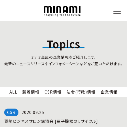
Topics
トピックス
事業内容
ミナミ金属の企業情報をご紹介します。
新着情報
リサイクルサービス
最新のニュースリリースやインフォメーションなどをご覧いただけます。
CSR情報
小型家電リサイクル法
法令(行政)情報
情報セキュリティ
企業情報
労働安全衛生
全国の回収対応
ALL
新着情報
CSR情報
法令(行政)情報
企業情報
企業情報
CSR活動
全国事業所紹介
2020.09.25
各種マネジメントシステム
粟崎ビジネスサロン講演会 [電子機器のリサイクル]