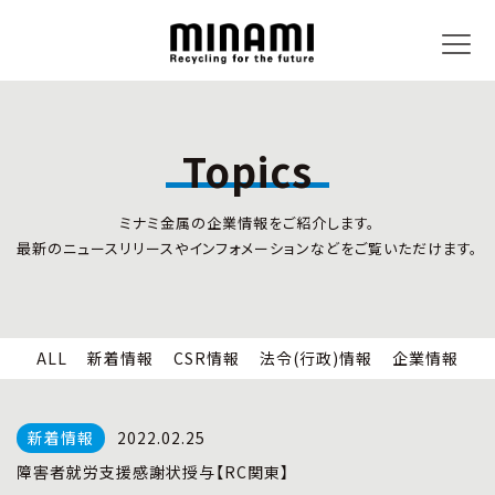
Topics
トピックス
事業内容
ミナミ金属の企業情報をご紹介します。
新着情報
リサイクルサービス
最新のニュースリリースやインフォメーションなどをご覧いただけます。
CSR情報
小型家電リサイクル法
法令(行政)情報
情報セキュリティ
企業情報
労働安全衛生
全国の回収対応
ALL
新着情報
CSR情報
法令(行政)情報
企業情報
企業情報
CSR活動
全国事業所紹介
2022.02.25
各種マネジメントシステム
障害者就労支援感謝状授与【RC関東】