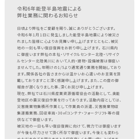
令和6年能登半島地震による
弊社業務に関わるお知らせ
日頃より弊社をご愛顧を賜り、誠にありがとうございます。
令和６年１月１日に発生しました能登半島地震により被災さ
れました皆様に心よりお見舞い申し上げますとともに、被災
地の一刻も早い復旧復興をお祈り申し上げます。
石川県内
に御座います弊社の本社・リサイクルセンター北陸・リサイク
ルセンター北陸美川において人的・建物・設備被害は御座い
ませんでした。年明けの1/5より通常通り業務を開始しており
ます。関係各社の皆さまからは温かいお心遣いのお言葉を頂
戴しておりますこと深く感謝申し上げます。また、この度の御
報告が遅くなりました事、深くお詫び申し上げます。
現在、弊社では石川県産業資源循環協会の活動として、奥能
登地区の震災復旧作業を行っております。活動内容としては、
災害廃棄物集積所作業として作業員の派遣、災害廃棄物収
集運搬業務、回収車両・30㎥コンテナ・フォークリフト等の提
供などで御座います。
被災地の一日も早い復旧復興に向けて、微力では御座います
が今後も尽力させて頂く所存で御座います。今後とも変わら
ぬお引き立てを賜りますよう何卒宜しくお願い申し上げます。